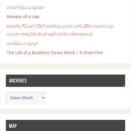
නමෝ බුද්ධාය දැහැන
Release of a cow
ආනන්ද හිමියන් විසින් පවත්වනු ලබන නේවාසික භාවනා වැඩ
සටහන නකල්ස්වත්තේ සඳුන් අරණ සේනාසනයේ
බොජ්ඣංග දැහැන
The Life of a Buddhist Forest Monk | A Short Film
ARCHIVES
MAP