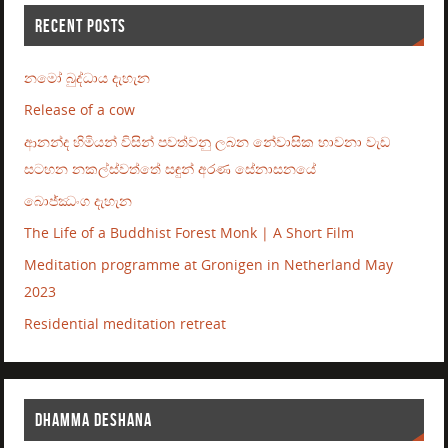
RECENT POSTS
නමෝ බුද්ධාය දැහැන
Release of a cow
ආනන්ද හිමියන් විසින් පවත්වනු ලබන නේවාසික භාවනා වැඩ
සටහන නකල්ස්වත්තේ සඳුන් අරණ සේනාසනයේ
බොජ්ඣංග දැහැන
The Life of a Buddhist Forest Monk | A Short Film
Meditation programme at Gronigen in Netherland May
2023
Residential meditation retreat
DHAMMA DESHANA