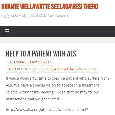
BHANTE WELLAWATTE SEELAGAWESI THERO
වැල්ලවත්තේ සිලගවේසි ස්ථවිරයන් වහන්සේ
Help to a patient with ALS
BY
ADMIN
MAY 13, 2017
ALL EVENTS සියලු වැඩසටහන්
,
ASHIRWADA/ආශීර්වාද පිංකම්
It was a wonderful time to coach a patient who suffers from
ALS. We have a special vision to approach a treatment
relates with natural healing. I wish that he may follow
instructions that we generated.
http://www.alsa.org/about-als/what-is-als.html?