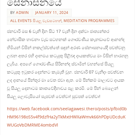
සේනාසනයේ
BY
ADMIN
JANUARY 11, 2024
ALL EVENTS සියලු වැඩසටහන්
,
MEDITATION PROGRAMMES
ජනවාරි මස 6 වැනි දින සිට 17 වැනි දින දක්වා ජාත්‍යන්තර
නේවාසික භාවනා වැඩ සටහනක් ගෞරවණීය කැනඩාවේ ආනන්ද
හිමියන් විසින් නකල්ස්වත්තේ සඳුන් අරණ සේනාසනයේදී පවත්වනු
ලබන අතර එහි දානමය කටයුතු පිළිබඳ දායකත්වය මා විසින් භාරගනු
ලැබීය. අපගේ ගෞරවණීය සිරිනන්ද ස්වාමීන් වහන්සේ සියලු
කටයුතු ඉටුකර දෙන්නට කැමැති වූහ. ජනවාරි 07 වැනිදා පවත්වන
ලද දානයේ පින්තූර මා වෙත එවා ඇත. මේ පින්කම් මාලාවට දායක
වූ සියලු දෙනාටම කෘතවේදීභාවය පළ කරමි. මේ පින් බෙලෙන්
සියලු ලොවැසියෝ සැපවත් වෙත්වා! සුවපත් වෙත්වා!
https://web.facebook.com/seelagawesi.thero/posts/pfbid0b
HM96198oS5v4f9dzfHa2yTkMxtHWXaWmvk66hPDpUDcduK
WUGoVbDMRME4ombdVl