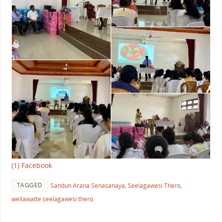
(1) Facebook
TAGGED
Sandun Arana Senasanaya
,
Seelagawesi Thero
,
wellawatte seelagawesi thero