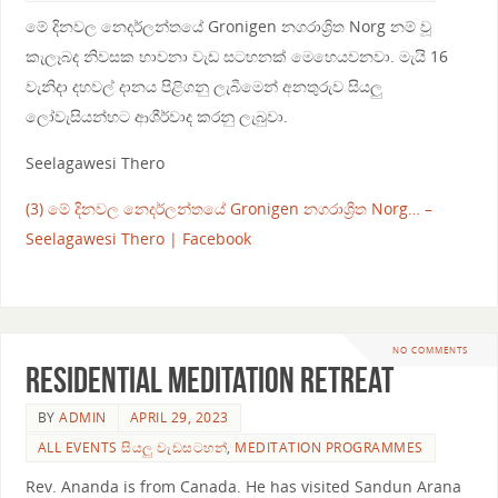
මේ දිනවල නෙදර්ලන්තයේ Gronigen නගරාශ්‍රිත Norg නම් වූ
කැලෑබද නිවසක භාවනා වැඩ සටහනක් මෙහෙයවනවා. මැයි 16
වැනිදා දහවල් දානය පිළිගනු ලැබීමෙන් අනතුරුව සියලු
ලෝවැසියන්හට ආශීර්වාද කරනු ලැබුවා.
Seelagawesi Thero
(3) මේ දිනවල නෙදර්ලන්තයේ Gronigen නගරාශ්‍රිත Norg… –
Seelagawesi Thero | Facebook
NO COMMENTS
Residential meditation retreat
BY
ADMIN
APRIL 29, 2023
ALL EVENTS සියලු වැඩසටහන්
,
MEDITATION PROGRAMMES
Rev. Ananda is from Canada. He has visited Sandun Arana