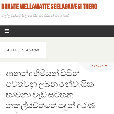
BHANTE WELLAWATTE SEELAGAWESI THERO
වැල්ලවත්තේ සිලගවේසි ස්ථවිරයන් වහන්සේ
AUTHOR:
ADMIN
NO COMMENTS
ආනන්ද හිමියන් විසින්
පවත්වනු ලබන නේවාසික
භාවනා වැඩ සටහන
නකල්ස්වත්තේ සඳුන් අරණ