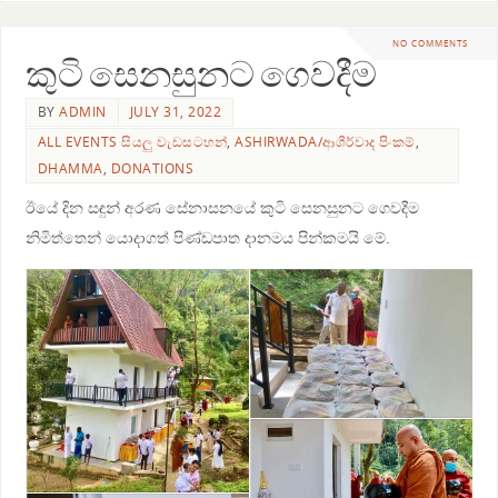
NO COMMENTS
කුටි සෙනසුනට ගෙවදීම
BY
ADMIN
JULY 31, 2022
ALL EVENTS සියලු වැඩසටහන්
,
ASHIRWADA/ආශීර්වාද පිංකම්
,
DHAMMA
,
DONATIONS
ඊයේ දින සඳුන් අරණ සේනාසනයේ කුටි සෙනසුනට ගෙවදීම
නිමිත්තෙන් යොදාගත් පිණ්ඩපාත දානමය පින්කමයි මේ.