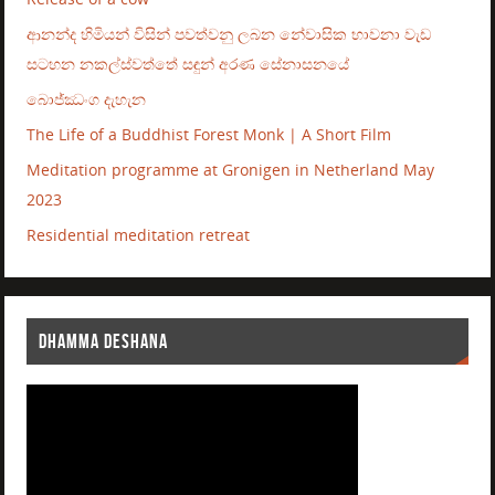
ආනන්ද හිමියන් විසින් පවත්වනු ලබන නේවාසික භාවනා වැඩ
සටහන නකල්ස්වත්තේ සඳුන් අරණ සේනාසනයේ
බොජ්ඣංග දැහැන
The Life of a Buddhist Forest Monk | A Short Film
Meditation programme at Gronigen in Netherland May
2023
Residential meditation retreat
DHAMMA DESHANA