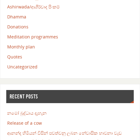
Ashirwada/ආශීර්වාද පිංකම්
Dhamma
Donations
Meditation programmes
Monthly plan
Quotes
Uncategorized
RECENT POSTS
නමෝ බුද්ධාය දැහැන
Release of a cow
ආනන්ද හිමියන් විසින් පවත්වනු ලබන නේවාසික භාවනා වැඩ