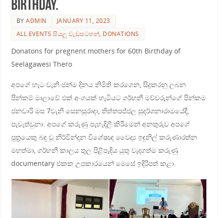
birthday.
BY
ADMIN
JANUARY 11, 2023
ALL EVENTS සියලු වැඩසටහන්
,
DONATIONS
Donatons for pregnent mothers for 60th Birthday of
Seelagawesi Thero
අපගේ හැට වැනි ජන්ම දිනය නිමිති කරගෙන, සිදුකරනු ලබන
පින්කම් මාලාවේ එක් අංගයක් හැටියට ගර්භනී මව්වරුන්ගේ පින්කම
ජනවාරි මස 7වැනි සෙනසුරාදා, තිත්තපජ්ජල සුදර්ශනාරාමයේදී,
පැවැත්වුනා. අපගේ කරුණු පැහැදිලි කිරීමෙන් අනතුරුව අපගේ
පුත්‍රයෙකු බඳු වූ නිර්වින්දන විශේෂඥ වෛද්‍ය ඉඳුනිල් කරුණාරත්න
මහත්මා, ගර්භනී කාලය තුල පිළිපැදිය යුතු වැදගත්ම කරුණු
documentary එකක උපකාරයෙන් මෙසේ ඉදිරිපත් කළා.