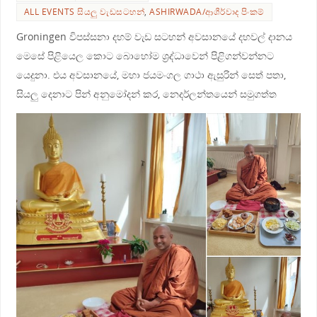
ALL EVENTS සියලු වැඩසටහන්
,
ASHIRWADA/ආශීර්වාද පිංකම්
Groningen විපස්සනා දහම් වැඩ සටහන් අවසානයේ දහවල් දානය
මෙසේ පිළියෙල කොට බොහෝම ශ්‍රද්ධාවෙන් පිළිගන්වන්නට
යෙදුනා. එය අවසානයේ, මහා ජයමංගල ගාථා ඇසුරින් සෙත් පතා,
සියලු දෙනාට පින් අනුමෝදන් කර, නෙදර්ලන්තයෙන් සමුගත්ත