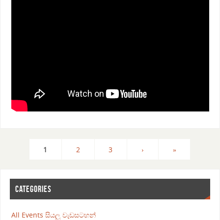
1
2
3
›
»
CATEGORIES
All Events සියලු වැඩසටහන්