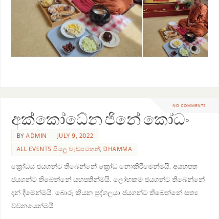
NO COMMENTS
අක්කෝධේන ජිනේ කෝධං
BY
ADMIN
JULY 9, 2022
ALL EVENTS සියලු වැඩසටහන්
,
DHAMMA
ක්‍රෝධය ජයගන්ට තිබෙන්නේ ක්‍රෝධ නොකිරීමෙන්මයි. අයහපත
ජයගන්ට තිබෙන්නේ යහපතින්මයි. ලෝභකම ජයගන්ට තිබෙන්නේ
දන් දීමෙන්මයි. බොරු කියන පුද්ගලයා ජයගන්ට තිබෙන්නේ සත්‍ය
වචනයෙන්මයි.