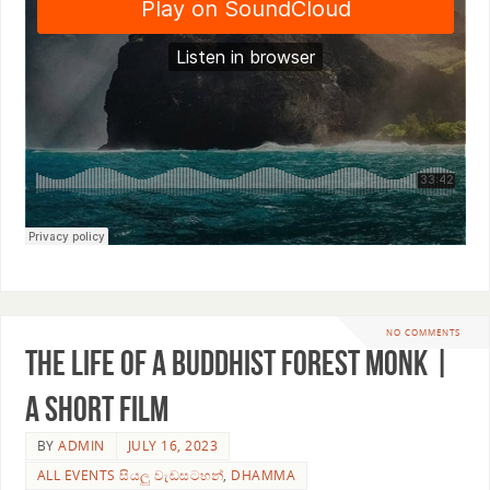
NO COMMENTS
The Life of a Buddhist Forest Monk |
A Short Film
BY
ADMIN
JULY 16, 2023
ALL EVENTS සියලු වැඩසටහන්
,
DHAMMA