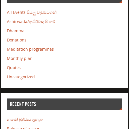
All Events සියලු වැඩසටහන්
Ashirwada/ආශීර්වාද පිංකම්
Dhamma
Donations
Meditation programmes
Monthly plan
Quotes
Uncategorized
RECENT POSTS
නමෝ බුද්ධාය දැහැන
Release of a cow