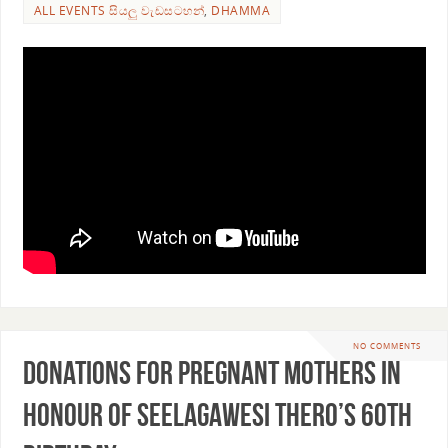
ALL EVENTS සියලු වැඩසටහන්
,
DHAMMA
NO COMMENTS
Donations for pregnant mothers in
honour of Seelagawesi Thero’s 60th