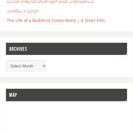
සටහන නකල්ස්වත්තේ සඳුන් අරණ සේනාසනයේ
බොජ්ඣංග දැහැන
The Life of a Buddhist Forest Monk | A Short Film
ARCHIVES
MAP