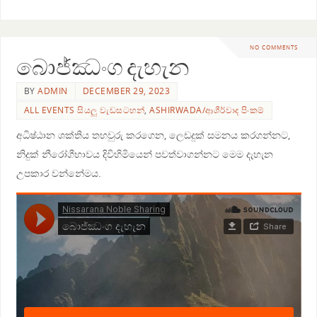
NO COMMENTS
බොජ්ඣංග දැහැන
BY
ADMIN
DECEMBER 29, 2023
ALL EVENTS සියලු වැඩසටහන්
,
ASHIRWADA/ආශීර්වාද පිංකම්
අධිෂ්ඨාන ශක්තිය තහවුරු කරගෙන, ලෙඩදුක් සමනය කරගන්නට,
නිදුක් නීරෝගීභාවය දිවිහිමියෙන් පවත්වාගන්නට මෙම දැහැන
උපකාර වන්නේමය.