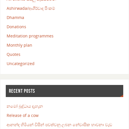
Ashirwada/ආශීර්වාද පිංකම්
Dhamma
Donations
Meditation programmes
Monthly plan
Quotes
Uncategorized
RECENT POSTS
නමෝ බුද්ධාය දැහැන
Release of a cow
ආනන්ද හිමියන් විසින් පවත්වනු ලබන නේවාසික භාවනා වැඩ