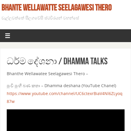
BHANTE WELLAWATTE SEELAGAWESI THERO
වැල්ලවත්තේ සිලගවේසි ස්ථවිරයන් වහන්සේ
ධර්ම දේශනා / Dhamma talks
Bhanthe Wellawatee Seelagawesi Thero –
පුංචි පුංහි බණ කතා – Dhamma deshana (YouTube Chanel)
https://www.youtube.com/channel/UC6ctexrBiaV4Nl6ZLyoq
87w