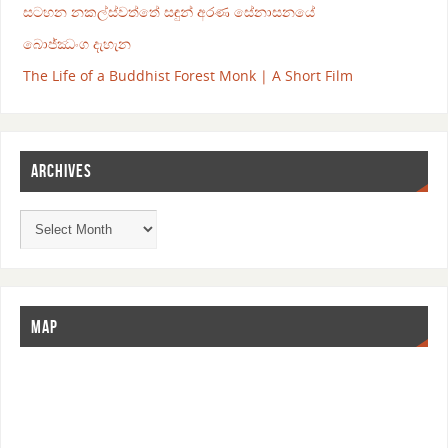
සටහන නකල්ස්වත්තේ සඳුන් අරණ සේනාසනයේ
බොජ්ඣංග දැහැන
The Life of a Buddhist Forest Monk | A Short Film
ARCHIVES
MAP