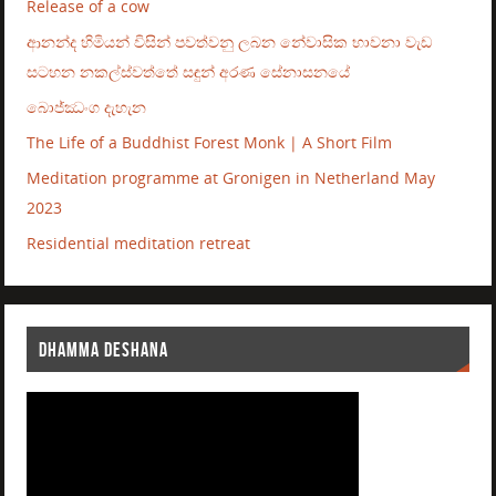
Release of a cow
ආනන්ද හිමියන් විසින් පවත්වනු ලබන නේවාසික භාවනා වැඩ
සටහන නකල්ස්වත්තේ සඳුන් අරණ සේනාසනයේ
බොජ්ඣංග දැහැන
The Life of a Buddhist Forest Monk | A Short Film
Meditation programme at Gronigen in Netherland May
2023
Residential meditation retreat
DHAMMA DESHANA