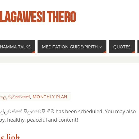
LAGAWESI THERO
 DHAMMA TALKS
MEDITATION GUIDE/PIRITH
QUOTES
ියලු වැඩසටහන්
,
MONTHLY PLAN
ල්ලවත්තේ සීලගවේසී හිමි has been scheduled. You may also
py, healthy, peaceful and content!
s link