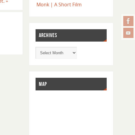
et.
»
Monk | A Short Film
ARCHIVES
MAP