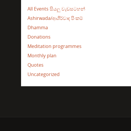
All Events සියලු වැඩසටහන්
Ashirwada/ආශීර්වාද පිංකම්
Dhamma
Donations
Meditation programmes
Monthly plan
Quotes
Uncategorized