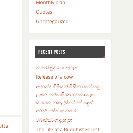
Monthly plan
Quotes
Uncategorized
RECENT POSTS
නමෝ බුද්ධාය දැහැන
Release of a cow
ආනන්ද හිමියන් විසින් පවත්වනු
ලබන නේවාසික භාවනා වැඩ
සටහන නකල්ස්වත්තේ සඳුන්
අරණ සේනාසනයේ
බොජ්ඣංග දැහැන
utta
The Life of a Buddhist Forest