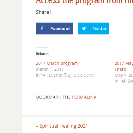
Share !
Facebook
Twitter
Related
2017 March program
2017 May
March 1, 2017
Thero
In "All Events සියලු වැඩසටහන්"
May 4, 2
In "All E
BOOKMARK THE
PERMALINK
.
«
Spiritual Healing 2021