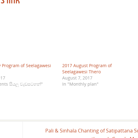
 Program of Seelagawesi
2017 August Program of
Seelagawesi Thero
017
August 7, 2017
vents සියලු වැඩසටහන්"
In "Monthly plan"
Pali & Sinhala Chanting of Satipattana S