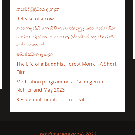
නමෝ බුද්ධාය දැහැන
Release of a cow
ආනන්ද හිමියන් විසින් පවත්වනු ලබන නේවාසික
භාවනා වැඩ සටහන නකල්ස්වත්තේ සඳුන් අරණ
සේනාසනයේ
බොජ්ඣංග දැහැන
The Life of a Buddhist Forest Monk | A Short
Film
Meditation programme at Gronigen in
Netherland May 2023
Residential meditation retreat
sandunarana.org © 2023