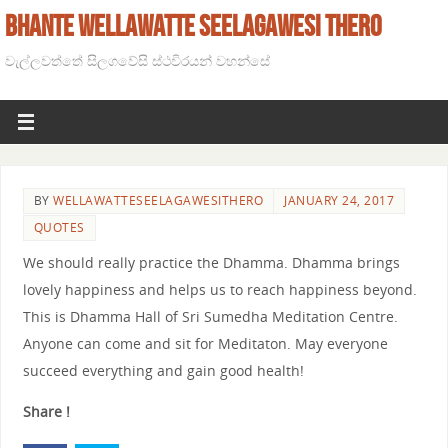
BHANTE WELLAWATTE SEELAGAWESI THERO
වැල්ලවත්තේ සිලගවේසි ස්ථවිරයන් වහන්සේ
BY
WELLAWATTESEELAGAWESITHERO
JANUARY 24, 2017
QUOTES
We should really practice the Dhamma. Dhamma brings
lovely happiness and helps us to reach happiness beyond.
This is Dhamma Hall of Sri Sumedha Meditation Centre.
Anyone can come and sit for Meditaton. May everyone
succeed everything and gain good health!
Share !