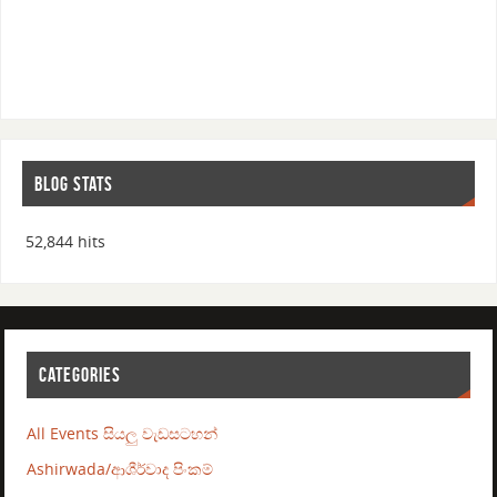
BLOG STATS
52,844 hits
CATEGORIES
All Events සියලු වැඩසටහන්
Ashirwada/ආශීර්වාද පිංකම්