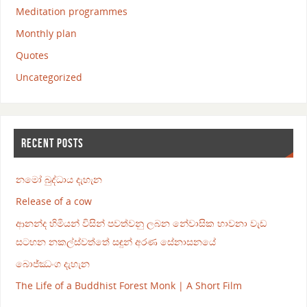
Meditation programmes
Monthly plan
Quotes
Uncategorized
RECENT POSTS
නමෝ බුද්ධාය දැහැන
Release of a cow
ආනන්ද හිමියන් විසින් පවත්වනු ලබන නේවාසික භාවනා වැඩ
සටහන නකල්ස්වත්තේ සඳුන් අරණ සේනාසනයේ
බොජ්ඣංග දැහැන
The Life of a Buddhist Forest Monk | A Short Film