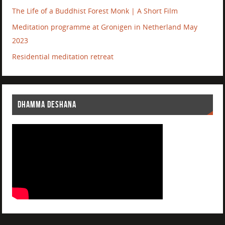
The Life of a Buddhist Forest Monk | A Short Film
Meditation programme at Gronigen in Netherland May
2023
Residential meditation retreat
DHAMMA DESHANA