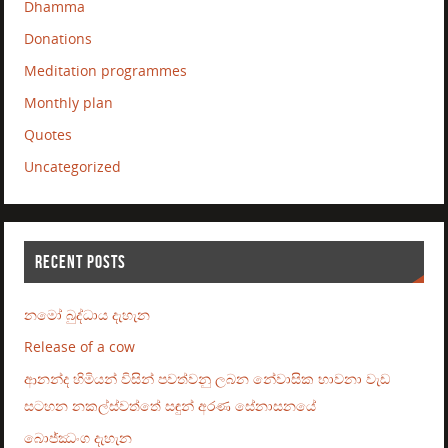
Dhamma
Donations
Meditation programmes
Monthly plan
Quotes
Uncategorized
RECENT POSTS
නමෝ බුද්ධාය දැහැන
Release of a cow
ආනන්ද හිමියන් විසින් පවත්වනු ලබන නේවාසික භාවනා වැඩ
සටහන නකල්ස්වත්තේ සඳුන් අරණ සේනාසනයේ
බොජ්ඣංග දැහැන