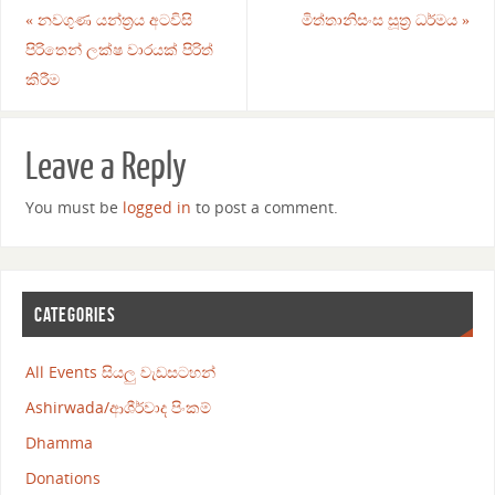
«
නවගුණ යන්ත්‍රය අටවිසි
මිත්තානිසංස සූත්‍ර ධර්මය
»
පිරිතෙන් ලක්ෂ වාරයක් පිරිත්
කිරීම
Leave a Reply
You must be
logged in
to post a comment.
CATEGORIES
All Events සියලු වැඩසටහන්
Ashirwada/ආශීර්වාද පිංකම්
Dhamma
Donations