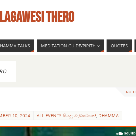
LAGAWESI THERO
 DHAMMA TALKS
MEDITATION GUIDE/PIRITH
QUOTES
RO
NO 
MBER 10, 2024
ALL EVENTS සියලු වැඩසටහන්
,
DHAMMA