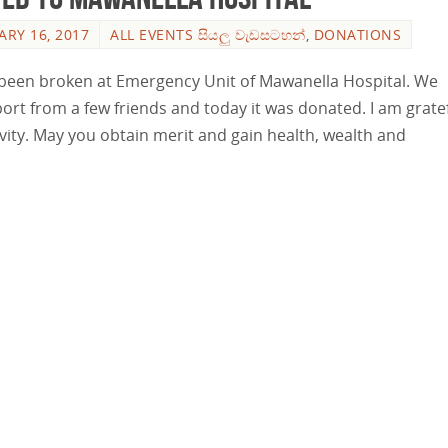
ARY 16, 2017
ALL EVENTS සියලු වැඩසටහන්
,
DONATIONS
been broken at Emergency Unit of Mawanella Hospital. We
t from a few friends and today it was donated. I am gratef
ity. May you obtain merit and gain health, wealth and