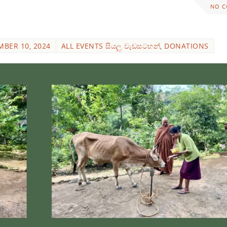
NO 
MBER 10, 2024
ALL EVENTS සියලු වැඩසටහන්
,
DONATIONS