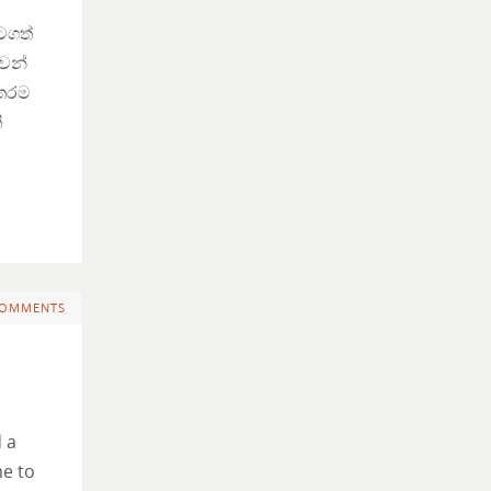
ටගත්
වන්
ිතරම
ි
COMMENTS
d a
me to