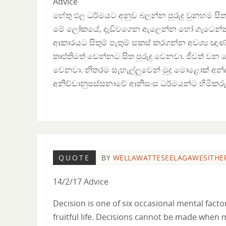
Advice
හේතු ඵල ධර්මයට අනුව බලන්න පුරුදු වුනහම ස
මේ ලෝකයේ, දැඩිවගෙන ඇලෙන්න හෝ ගැටෙන්න ද
ආකාරයට සිතුම් පැතුම් සකස් කරගන්න අවශ්‍ය ඥාණය
තෘප්තිමත් වෙන්නට සිත පුරුදු වෙනවා. ජීවත්
වෙනවා. නිතරම සැහැල්ලුවෙන් මුදු මොළොක් අන්
අනිච්චානුපස්සනාවේ ආනිසංස ධර්මයන්ට හිමිකරු
QUOTE
BY
WELLAWATTESEELAGAWESITHE
14/2/17 Advice
Decision is one of six occasional mental facto
fruitful life. Decisions cannot be made when 