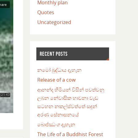
Monthly plan
Quotes
Uncategorized
RECENT POSTS
නමෝ බුද්ධාය දැහැන
Release of a cow
ආනන්ද හිමියන් විසින් පවත්වනු
ලබන නේවාසික භාවනා වැඩ
සටහන නකල්ස්වත්තේ සඳුන්
අරණ සේනාසනයේ
බොජ්ඣංග දැහැන
The Life of a Buddhist Forest