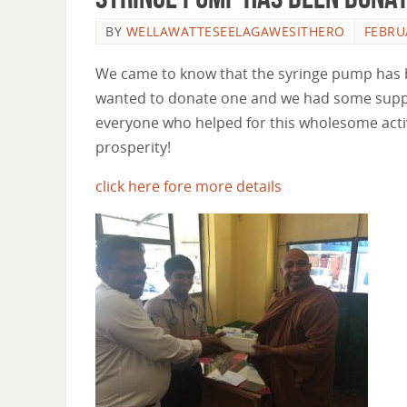
BY
WELLAWATTESEELAGAWESITHERO
FEBRU
We came to know that the syringe pump has 
wanted to donate one and we had some suppor
everyone who helped for this wholesome activ
prosperity!
click here fore more details