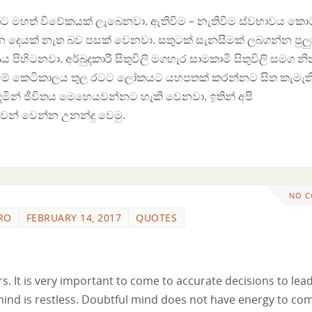
ිතට මහත් විවේකයක් ලැබෙනවා. ඇතිවීම – නැතිවීම ස්වභාවය කො
ෙයක් නැත බව පසක් වෙනවා. සතුටක් සැනසීමක් ලබගන්න පුලු
 පිහිටනවා. අර්බුදකාරී සිතුවිලි මගහැර සාමකාමී සිතුවිලි සමග න
 වන මේ කෙටිකාලය තුල රටට ලෝකයට යහපතක් කරන්නට සිත කැමැත
දමින් ජීවිතය මෙහෙයවන්නට හැකි වෙනවා. ඉතින් අපි
වන් වෙන්න උනන්දු වෙමු.
NO 
RO
FEBRUARY 14, 2017
QUOTES
rs. It is very important to come to accurate decisions to lea
mind is restless. Doubtful mind does not have energy to co