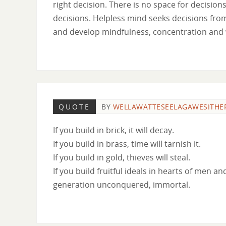
right decision. There is no space for decisi
decisions. Helpless mind seeks decisions from
and develop mindfulness, concentration and wi
QUOTE
BY
WELLAWATTESEELAGAWESITHE
If you build in brick, it will decay.
If you build in brass, time will tarnish it.
If you build in gold, thieves will steal.
If you build fruitful ideals in hearts of men 
generation unconquered, immortal.