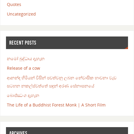
Quotes
Uncategorized
RECENT POSTS
නමෝ බුද්ධාය දැහැන
Release of a cow
ආනන්ද හිමියන් විසින් පවත්වනු ලබන නේවාසික භාවනා වැඩ
සටහන නකල්ස්වත්තේ සඳුන් අරණ සේනාසනයේ
බොජ්ඣංග දැහැන
The Life of a Buddhist Forest Monk | A Short Film
ARCHIVES