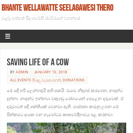
BHANTE WELLAWATTE SEELAGAWESI THERO
වැල්ලවත්තේ සිලගවේසි ස්ථවිරයන් වහන්සේ
Saving life of a cow
BY
ADMIN
JANUARY 10, 2018
ALL EVENTS සියලු වැඩසටහන්
,
DONATIONS
මේ සදී හරි ලෙන්ගතුයි අහිංසකයි. එයාව නිදහස් කරගෙන, නාදන්ට
දුන්නා. නාදන්ට ඉන්නවා වකුගඩු රෝගයෙන් පෙළෙන දරුවෙක්. ඒ
දරුවාටත් සදී ශක්තියක් වෙනවා ඇති. මාස්පතා කරුනු ලබන මේ
පින්කමට දායක වන හැමෝටම කෘතවේදීභාවය පළ කරනවා.