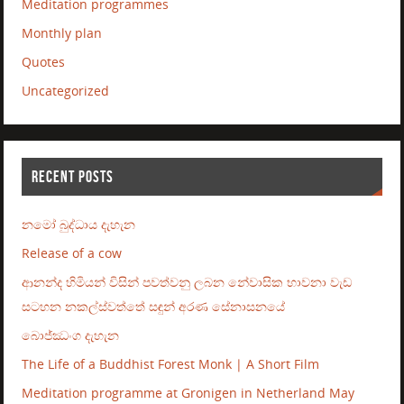
Meditation programmes
Monthly plan
Quotes
Uncategorized
RECENT POSTS
නමෝ බුද්ධාය දැහැන
Release of a cow
ආනන්ද හිමියන් විසින් පවත්වනු ලබන නේවාසික භාවනා වැඩ
සටහන නකල්ස්වත්තේ සඳුන් අරණ සේනාසනයේ
බොජ්ඣංග දැහැන
The Life of a Buddhist Forest Monk | A Short Film
Meditation programme at Gronigen in Netherland May