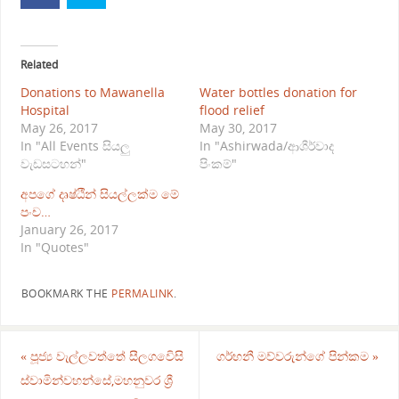
Related
Donations to Mawanella
Water bottles donation for
Hospital
flood relief
May 26, 2017
May 30, 2017
In "All Events සියලු
In "Ashirwada/ආශීර්වාද
වැඩසටහන්"
පිංකම්"
අපගේ දෘෂ්ඨීන් සියල්ලක්ම මේ
පංච…
January 26, 2017
In "Quotes"
BOOKMARK THE
PERMALINK
.
«
පූජ්‍ය වැල්ලවත්තේ සීලග⁣⁣⁣⁣⁣වෙිසි
ගර්භනී මව්වරුන්ගේ පින්කම
»
ස්වාමින්වහන්සේ,මහනුවර ශ්‍රී