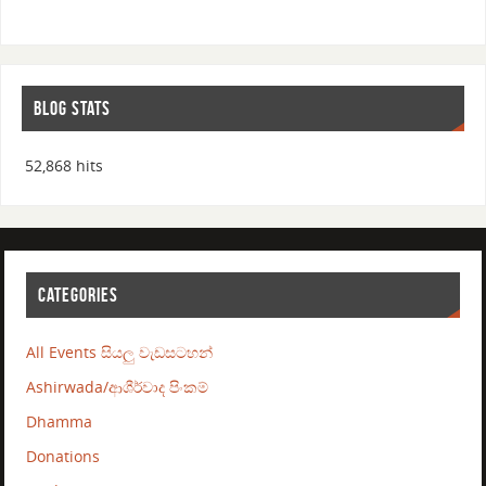
BLOG STATS
52,868 hits
CATEGORIES
All Events සියලු වැඩසටහන්
Ashirwada/ආශීර්වාද පිංකම්
Dhamma
Donations