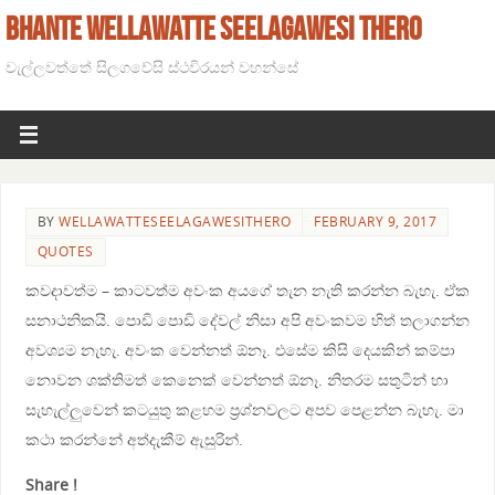
BHANTE WELLAWATTE SEELAGAWESI THERO
වැල්ලවත්තේ සිලගවේසි ස්ථවිරයන් වහන්සේ
BY
WELLAWATTESEELAGAWESITHERO
FEBRUARY 9, 2017
QUOTES
කවදාවත්ම – කාටවත්ම අවංක අයගේ තැන නැති කරන්න බැහැ. ඒක
සනාථනිකයි. පොඩි පොඩි දේවල් නිසා අපි අවංකවම හිත් තලාගන්න
අවශ්‍යම නැහැ. අවංක වෙන්නත් ඕනෑ. එසේම කිසි දෙයකින් කම්පා
නොවන ශක්තිමත් කෙනෙක් වෙන්නත් ඕනෑ. නිතරම සතුටින් හා
සැහැල්ලුවෙන් කටයුතු කළහම ප්‍රශ්නවලට අපව පෙළන්න බැහැ. මා
කථා කරන්නේ අත්දැකීම් ඇසුරින්.
Share !