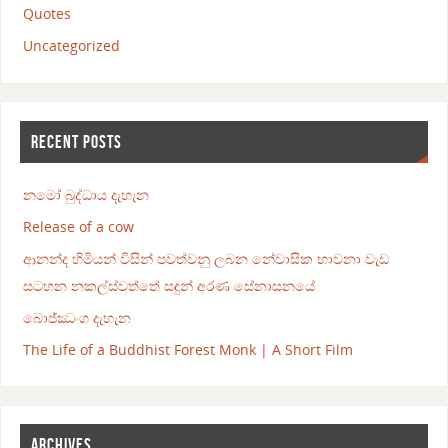
Quotes
Uncategorized
RECENT POSTS
නමෝ බුද්ධාය දැහැන
Release of a cow
ආනන්ද හිමියන් විසින් පවත්වනු ලබන නේවාසික භාවනා වැඩ
සටහන නකල්ස්වත්තේ සඳුන් අරණ සේනාසනයේ
බොජ්ඣංග දැහැන
The Life of a Buddhist Forest Monk | A Short Film
ARCHIVES