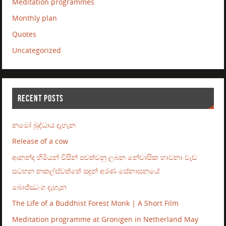
Meditation programmes
Monthly plan
Quotes
Uncategorized
RECENT POSTS
නමෝ බුද්ධාය දැහැන
Release of a cow
ආනන්ද හිමියන් විසින් පවත්වනු ලබන නේවාසික භාවනා වැඩ
සටහන නකල්ස්වත්තේ සඳුන් අරණ සේනාසනයේ
බොජ්ඣංග දැහැන
The Life of a Buddhist Forest Monk | A Short Film
Meditation programme at Gronigen in Netherland May