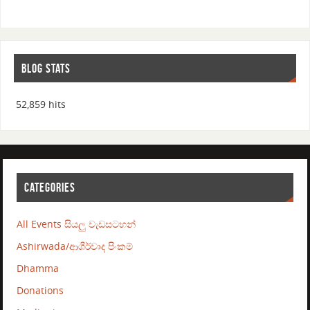
BLOG STATS
52,859 hits
CATEGORIES
All Events සියලු වැඩසටහන්
Ashirwada/ආශීර්වාද පිංකම්
Dhamma
Donations