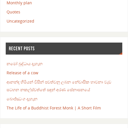
Monthly plan
Quotes
Uncategorized
RECENT POSTS
නමෝ බුද්ධාය දැහැන
Release of a cow
ආනන්ද හිමියන් විසින් පවත්වනු ලබන නේවාසික භාවනා වැඩ
සටහන නකල්ස්වත්තේ සඳුන් අරණ සේනාසනයේ
බොජ්ඣංග දැහැන
The Life of a Buddhist Forest Monk | A Short Film