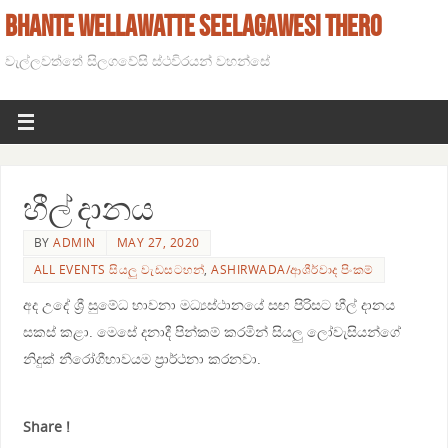
BHANTE WELLAWATTE SEELAGAWESI THERO
වැල්ලවත්තේ සිලගවේසි ස්ථවිරයන් වහන්සේ
හීල් දානය
BY
ADMIN
MAY 27, 2020
ALL EVENTS සියලු වැඩසටහන්
,
ASHIRWADA/ආශීර්වාද පිංකම්
අද උදේ ශ්‍රී සුමේධ භාවනා මධ්‍යස්ථානයේ සඟ පිරිසට හීල් දානය
සකස් කළා. මෙසේ දනාදී පින්කම් කරමින් සියලු ලෝවැසියන්ගේ
නිදුක් නීරෝගීභාවයම ප්‍රාර්ථනා කරනවා.
Share !