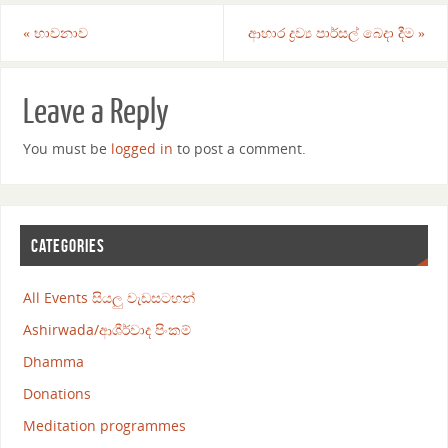
«
භාවනාව
ආහාර ද්‍රව්‍ය පාර්සල් බෙදා දීම
»
Leave a Reply
You must be
logged in
to post a comment.
CATEGORIES
All Events සියලු වැඩසටහන්
Ashirwada/ආශීර්වාද පිංකම්
Dhamma
Donations
Meditation programmes