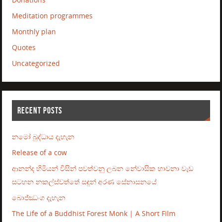
Meditation programmes
Monthly plan
Quotes
Uncategorized
RECENT POSTS
නමෝ බුද්ධාය දැහැන
Release of a cow
ආනන්ද හිමියන් විසින් පවත්වනු ලබන නේවාසික භාවනා වැඩ
සටහන නකල්ස්වත්තේ සඳුන් අරණ සේනාසනයේ
බොජ්ඣංග දැහැන
The Life of a Buddhist Forest Monk | A Short Film