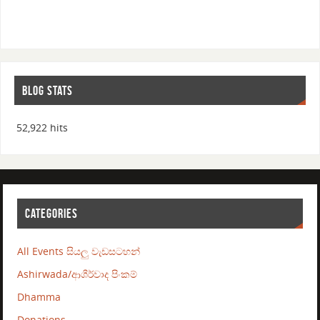
BLOG STATS
52,922 hits
CATEGORIES
All Events සියලු වැඩසටහන්
Ashirwada/ආශීර්වාද පිංකම්
Dhamma
Donations