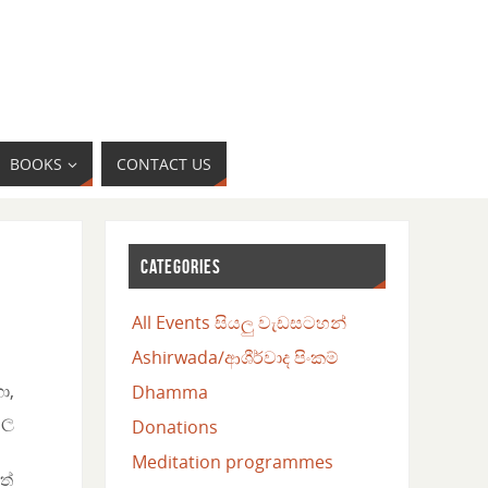
BOOKS
CONTACT US
CATEGORIES
All Events සියලු වැඩසටහන්
Ashirwada/ආශීර්වාද පිංකම්
ා,
Dhamma
ුල
Donations
Meditation programmes
ත්