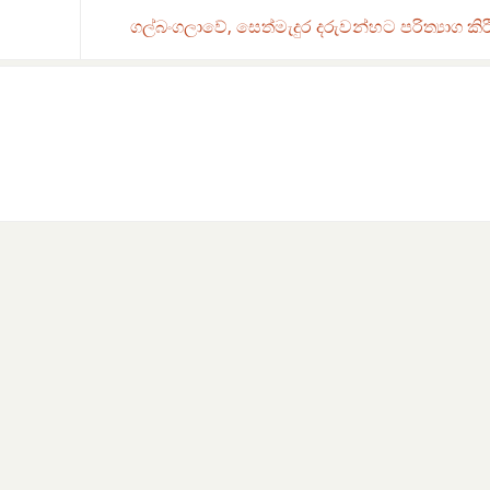
ගල්බංගලාවේ, සෙත්මැදුර දරුවන්හට පරිත්‍යාග කි