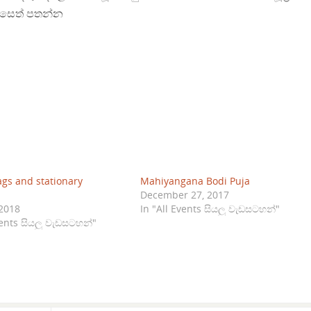
ට සෙත් පතන්න
ags and stationary
Mahiyangana Bodi Puja
December 27, 2017
 2018
In "All Events සියලු වැඩසටහන්"
vents සියලු වැඩසටහන්"