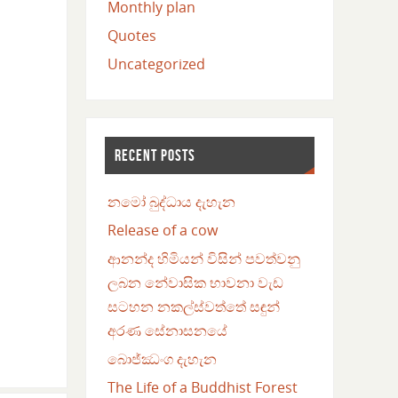
Monthly plan
Quotes
Uncategorized
RECENT POSTS
නමෝ බුද්ධාය දැහැන
Release of a cow
ආනන්ද හිමියන් විසින් පවත්වනු
ලබන නේවාසික භාවනා වැඩ
සටහන නකල්ස්වත්තේ සඳුන්
අරණ සේනාසනයේ
බොජ්ඣංග දැහැන
The Life of a Buddhist Forest