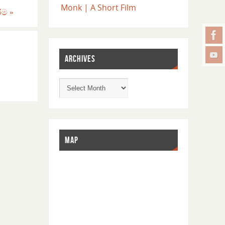
Monk | A Short Film
රීම
»
ARCHIVES
MAP