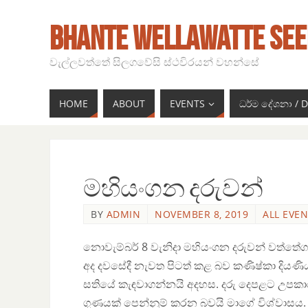
BHANTE WELLAWATTE SEE
වැල්ලවත්තේ සිලගවේසි ස්ථවිරයන් වහන්සේ
HOME
ABOUT
EVENTS
ධර්ම දේශනා /
මහියංගන දරුවන්
BY
ADMIN
NOVEMBER 8, 2019
ALL EVEN
නොවැම්බර් 8 වැනිදා මහියංගන දරුවන් වත්තේග
අද දවසේදී නැවත පිටත් කළ බව කණිෂ්කා දියණිය
සතියේ කැඳවාගන්නයි අදහස. දරු දෙපළට උපකාර
ගුණයක් පෙන්නුම් කරන බවයි මාගේ විශ්වාසය. 