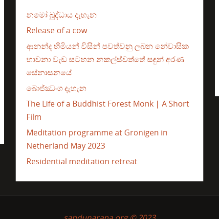
නමෝ බුද්ධාය දැහැන
Release of a cow
ආනන්ද හිමියන් විසින් පවත්වනු ලබන නේවාසික
භාවනා වැඩ සටහන නකල්ස්වත්තේ සඳුන් අරණ
සේනාසනයේ
බොජ්ඣංග දැහැන
The Life of a Buddhist Forest Monk | A Short
Film
Meditation programme at Gronigen in
Netherland May 2023
Residential meditation retreat
sandunarana.org © 2023