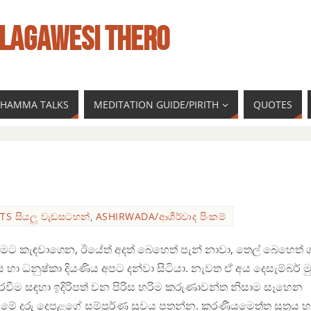
LAGAWESI THERO
 DHAMMA TALKS
MEDITATION GUIDE/PIRITH
QUOTES
TS සියලු වැඩසටහන්
,
ASHIRWADA/ආශීර්වාද පිංකම්
මට කැඳවාගෙන, ඊයේත් අදත් බෙහෙත් පැන් නාවා, තෙල් බෙහෙත් ග
 හා ධනුෂ්කා දියණිය අපට දන්වා සිටියා. නැවත ඒ අය දෙසැම්බර් ම
වීම සඳහා ඉදිරිපත් වන පිරිස හරිම කරුණාවන්ත නිසාම සෑහෙන
මේ දරු දෙපළගේ සම්පූර්ණ සුවය පතන්න. කරණීයමෙත්ත සූත්‍රය හ