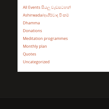
All Events සියලු වැඩසටහන්
Ashirwada/ආශීර්වාද පිංකම්
Dhamma
Donations
Meditation programmes
Monthly plan
Quotes
Uncategorized