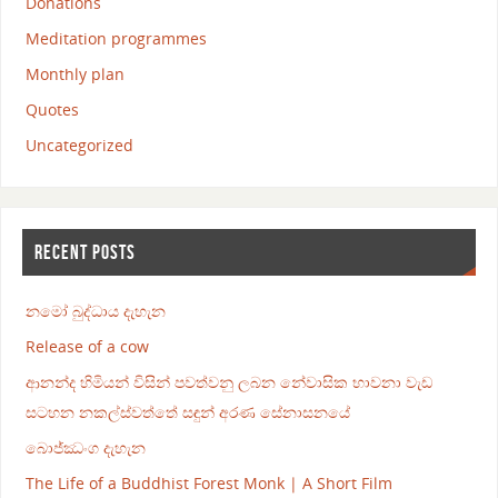
Donations
Meditation programmes
Monthly plan
Quotes
Uncategorized
RECENT POSTS
නමෝ බුද්ධාය දැහැන
Release of a cow
ආනන්ද හිමියන් විසින් පවත්වනු ලබන නේවාසික භාවනා වැඩ
සටහන නකල්ස්වත්තේ සඳුන් අරණ සේනාසනයේ
බොජ්ඣංග දැහැන
The Life of a Buddhist Forest Monk | A Short Film