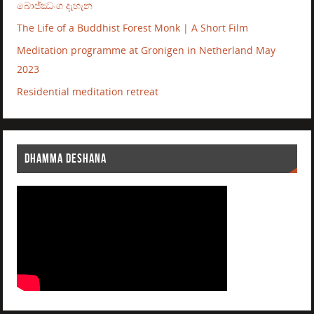
බොජ්ඣංග දැහැන
The Life of a Buddhist Forest Monk | A Short Film
Meditation programme at Gronigen in Netherland May
2023
Residential meditation retreat
DHAMMA DESHANA