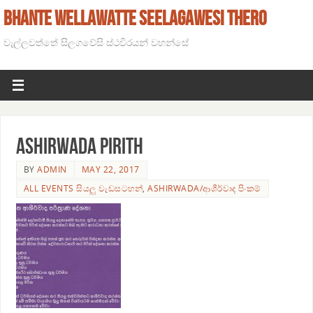
BHANTE WELLAWATTE SEELAGAWESI THERO
වැල්ලවත්තේ සිලගවේසි ස්ථවිරයන් වහන්සේ
Ashirwada Pirith
BY
ADMIN
MAY 22, 2017
ALL EVENTS සියලු වැඩසටහන්
,
ASHIRWADA/ආශීර්වාද පිංකම්