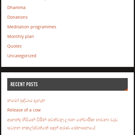
Dhamma
Donations
Meditation programmes
Monthly plan
Quotes
Uncategorized
RECENT POSTS
නමෝ බුද්ධාය දැහැන
Release of a cow
ආනන්ද හිමියන් විසින් පවත්වනු ලබන නේවාසික භාවනා වැඩ
සටහන නකල්ස්වත්තේ සඳුන් අරණ සේනාසනයේ