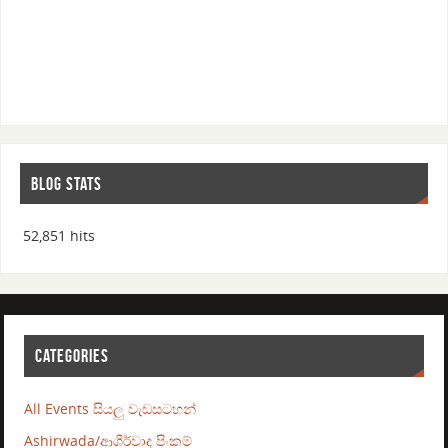
BLOG STATS
52,851 hits
CATEGORIES
All Events සියලු වැඩසටහන්
Ashirwada/ආශීර්වාද පිංකම්