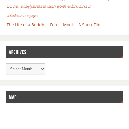
සටහන නකල්ස්වත්තේ සඳුන් අරණ සේනාසනයේ
බොජ්ඣංග දැහැන
The Life of a Buddhist Forest Monk | A Short Film
ARCHIVES
MAP