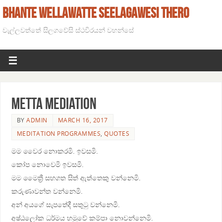
BHANTE WELLAWATTE SEELAGAWESI THERO
වැල්ලවත්තේ සිලගවේසි ස්ථවිරයන් වහන්සේ
Metta Mediation
BY
ADMIN
MARCH 16, 2017
MEDITATION PROGRAMMES
,
QUOTES
මම වෛර නොකරමි. ඉවසමි.
කෝප නොවෙමි ඉවසමි.
මම මෛත්‍රී සහගත සිත් ඇත්තෙකු වන්නෙමි.
කරුණාවන්ත වන්නෙමි.
අන් අයගේ සැපතේදී සතුටු වන්නෙමි.
අෂ්ඨලෝක ධර්මය හමුවේ කම්පා නොවන්නෙමි.