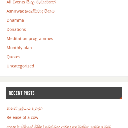
All Events සියලු වැඩසටහන්
Ashirwada/ආශීර්වාද පිංකම්
Dhamma
Donations
Meditation programmes
Monthly plan
Quotes
Uncategorized
RECENT POSTS
නමෝ බුද්ධාය දැහැන
Release of a cow
ආනන්ද හිමියන් විසින් පවත්වනු ලබන නේවාසික භාවනා වැඩ