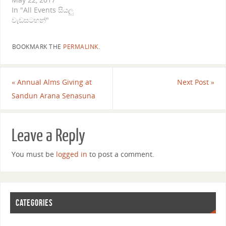
In "All Events සියලු
වැඩසටහන්"
BOOKMARK THE
PERMALINK
.
«
Annual Alms Giving at
Next Post
»
Sandun Arana Senasuna
Leave a Reply
You must be
logged in
to post a comment.
CATEGORIES