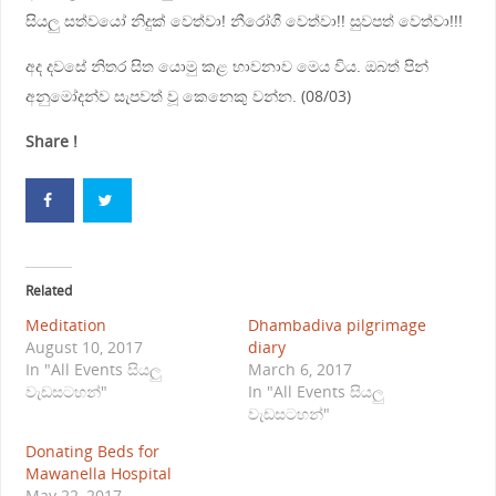
සියලු සත්වයෝ නිදුක් වෙත්වා! නීරෝගී වෙත්වා!! සුවපත් වෙත්වා!!!
අද දවසේ නිතර සිත යොමු කළ භාවනාව මෙය විය. ඔබත් පින්
අනුමෝදන්ව සැපවත් වූ කෙනෙකු වන්න. (08/03)
Share !
Related
Meditation
Dhambadiva pilgrimage
August 10, 2017
diary
In "All Events සියලු
March 6, 2017
වැඩසටහන්"
In "All Events සියලු
වැඩසටහන්"
Donating Beds for
Mawanella Hospital
May 22, 2017