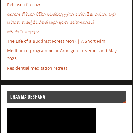
Release of a cow
ආනන්ද හිමියන් විසින් පවත්වනු ලබන නේවාසික භාවනා වැඩ
සටහන නකල්ස්වත්තේ සඳුන් අරණ සේනාසනයේ
බොජ්ඣංග දැහැන
The Life of a Buddhist Forest Monk | A Short Film
Meditation programme at Gronigen in Netherland May
2023
Residential meditation retreat
DHAMMA DESHANA