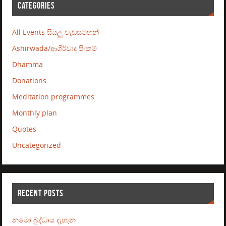
CATEGORIES
All Events සියලු වැඩසටහන්
Ashirwada/ආශීර්වාද පිංකම්
Dhamma
Donations
Meditation programmes
Monthly plan
Quotes
Uncategorized
RECENT POSTS
නමෝ බුද්ධාය දැහැන