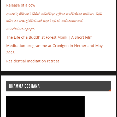
Release of a cow
ආනන්ද හිමියන් විසින් පවත්වනු ලබන නේවාසික භාවනා වැඩ
සටහන නකල්ස්වත්තේ සඳුන් අරණ සේනාසනයේ
බොජ්ඣංග දැහැන
The Life of a Buddhist Forest Monk | A Short Film
Meditation programme at Gronigen in Netherland May
2023
Residential meditation retreat
DHAMMA DESHANA