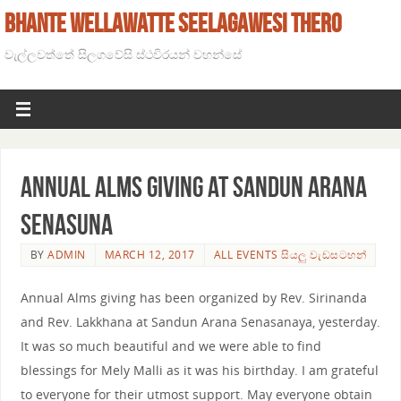
BHANTE WELLAWATTE SEELAGAWESI THERO
වැල්ලවත්තේ සිලගවේසි ස්ථවිරයන් වහන්සේ
Annual Alms Giving at Sandun Arana
Senasuna
BY
ADMIN
MARCH 12, 2017
ALL EVENTS සියලු වැඩසටහන්
Annual Alms giving has been organized by Rev. Sirinanda
and Rev. Lakkhana at Sandun Arana Senasanaya, yesterday.
It was so much beautiful and we were able to find
blessings for Mely Malli as it was his birthday. I am grateful
to everyone for their utmost support. May everyone obtain