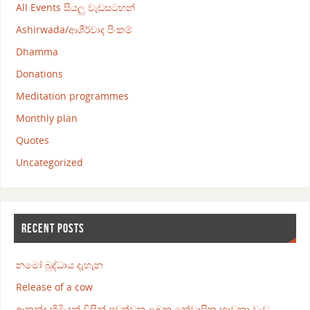
All Events සියලු වැඩසටහන්
Ashirwada/ආශීර්වාද පිංකම්
Dhamma
Donations
Meditation programmes
Monthly plan
Quotes
Uncategorized
RECENT POSTS
නමෝ බුද්ධාය දැහැන
Release of a cow
ආනන්ද හිමියන් විසින් පවත්වනු ලබන නේවාසික භාවනා වැඩ