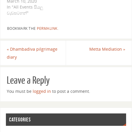
March 10, 2020
In "All Events සියලු
වැඩසටහන්"
BOOKMARK THE
PERMALINK
.
«
Dhambadiva pilgrimage
Metta Mediation
»
diary
Leave a Reply
You must be
logged in
to post a comment.
CATEGORIES