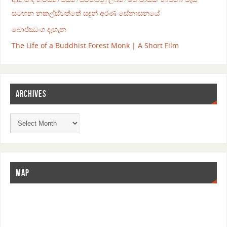
සටහන නකල්ස්වත්තේ සඳුන් අරණ සේනාසනයේ
බොජ්ඣංග දැහැන
The Life of a Buddhist Forest Monk | A Short Film
ARCHIVES
MAP