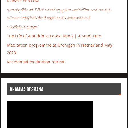
Release of a cow
ආනන්ද හිමියන් විසින් පවත්වනු ලබන නේවාසික භාවනා වැඩ
සටහන නකල්ස්වත්තේ සඳුන් අරණ සේනාසනයේ
බොජ්ඣංග දැහැන
The Life of a Buddhist Forest Monk | A Short Film
Meditation programme at Gronigen in Netherland May
2023
Residential meditation retreat
DHAMMA DESHANA