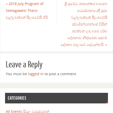
«
2018 July Program of
ශ්‍රී සුමේධ ජාත්‍යන්තර භාවනා
Seelagawesi Thero
මධ්‍යස්ථානයේදී පූජ්‍ය
වැල්ලවත්තේ සීලගවේසී හිමි
වැල්ලවත්තේ සීලගවේසී
ස්වාමීන්වහන්සේ විසින්
පවත්වන ලද මෙම ධර්ම
දේශනාව නිස්සරණ සදහම්
දේශනා මාලාවේ දෙවැන්නයි.
»
Leave a Reply
You must be
logged in
to post a comment.
CATEGORIES
All Events සියලු වැඩසටහන්