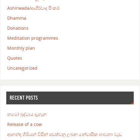
Ashirwada/ආශීර්වාද පිංකම්
Dhamma
Donations
Meditation programmes
Monthly plan
Quotes
Uncategorized
RECENT POSTS
නමෝ බුද්ධාය දැහැන
Release of a cow
ආනන්ද හිමියන් විසින් පවත්වනු ලබන නේවාසික භාවනා වැඩ