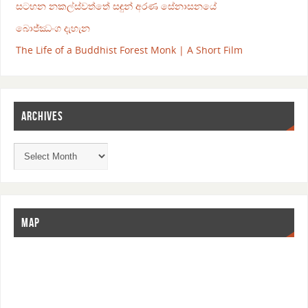
සටහන නකල්ස්වත්තේ සඳුන් අරණ සේනාසනයේ
බොජ්ඣංග දැහැන
The Life of a Buddhist Forest Monk | A Short Film
ARCHIVES
MAP