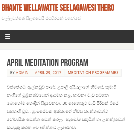
BHANTE WELLAWATTE SEELAGAWESI THERO
වැල්ලවත්තේ සිලගවේසි ස්ථවිරයන් වහන්සේ
April Meditation program
BY
ADMIN
APRIL 29, 2017
MEDITATION PROGRAMMES
වත්තේගම, ඇල්කඩුව පාරේ, උපාලි අයියලාගේ නිවසේ, කුමාරි
නංගිගේ මූළිකත්වයෙන් ආරම්භ කළ, භාවනා වැඩ සටහන
බොහෝම හොඳින් සිදුවෙනවා. 30 දෙනෙකුට වැඩි පිරිසක් ඊයේ
සහභාගී වූවා. ග්‍රාමසේවක අක්කාගේ නිවස කාන්තාවන්ට
නේවාසික වෙන්න වෙන් කරලා. හැමෝම සතුටින් හා උනන්දුවෙන්
කටයුතු කරන බව දකින්නට ලැබෙනවා.