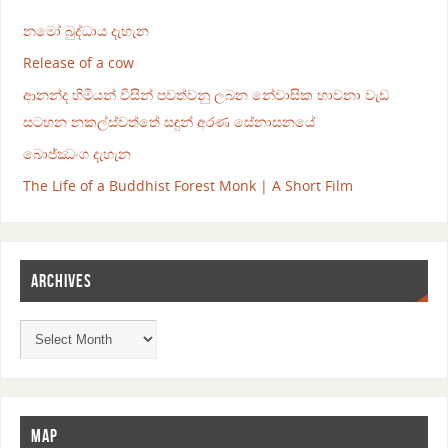
නමෝ බුද්ධාය දැහැන
Release of a cow
ආනන්ද හිමියන් විසින් පවත්වනු ලබන නේවාසික භාවනා වැඩ
සටහන නකල්ස්වත්තේ සඳුන් අරණ සේනාසනයේ
බොජ්ඣංග දැහැන
The Life of a Buddhist Forest Monk | A Short Film
ARCHIVES
MAP