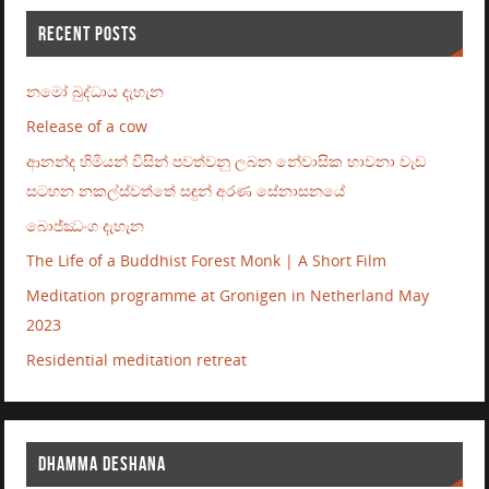
RECENT POSTS
නමෝ බුද්ධාය දැහැන
Release of a cow
ආනන්ද හිමියන් විසින් පවත්වනු ලබන නේවාසික භාවනා වැඩ
සටහන නකල්ස්වත්තේ සඳුන් අරණ සේනාසනයේ
බොජ්ඣංග දැහැන
The Life of a Buddhist Forest Monk | A Short Film
Meditation programme at Gronigen in Netherland May
2023
Residential meditation retreat
DHAMMA DESHANA