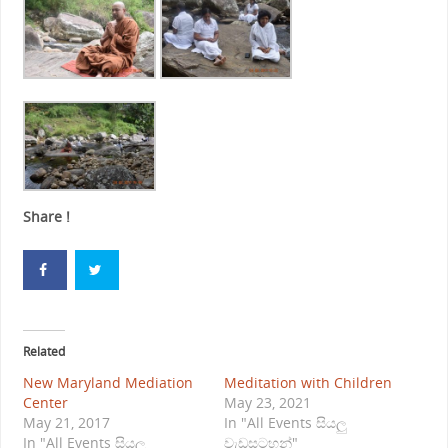
Share !
Related
New Maryland Mediation
Meditation with Children
Center
May 23, 2021
May 21, 2017
In "All Events සියලු
In "All Events සියලු
වැඩසටහන්"