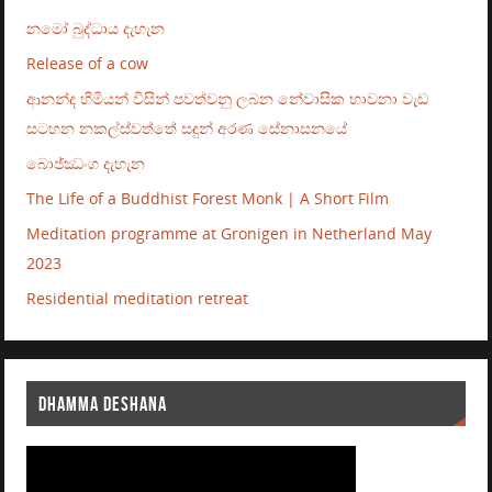
නමෝ බුද්ධාය දැහැන
Release of a cow
ආනන්ද හිමියන් විසින් පවත්වනු ලබන නේවාසික භාවනා වැඩ
සටහන නකල්ස්වත්තේ සඳුන් අරණ සේනාසනයේ
බොජ්ඣංග දැහැන
The Life of a Buddhist Forest Monk | A Short Film
Meditation programme at Gronigen in Netherland May
2023
Residential meditation retreat
DHAMMA DESHANA