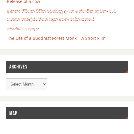
Release of a cow
ආනන්ද හිමියන් විසින් පවත්වනු ලබන නේවාසික භාවනා වැඩ
සටහන නකල්ස්වත්තේ සඳුන් අරණ සේනාසනයේ
බොජ්ඣංග දැහැන
The Life of a Buddhist Forest Monk | A Short Film
ARCHIVES
MAP