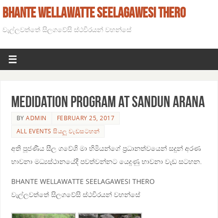
BHANTE WELLAWATTE SEELAGAWESI THERO
වැල්ලවත්තේ සිලගවේසි ස්ථවිරයන් වහන්සේ
Medidation program at Sandun arana
BY
ADMIN
FEBRUARY 25, 2017
ALL EVENTS සියලු වැඩසටහන්
අති පූජණීය සීල ගවේශි මා හිමියන්ගේ ප්‍රධානත්වයෙන් සදුන් අරණ
භාවනා මධ්‍යස්ථානයේදී පවත්වන්නට යෙදුණු භාවනා වැඩ සටහන.
BHANTE WELLAWATTE SEELAGAWESI THERO
වැල්ලවත්තේ සිලගවේසි ස්ථවිරයන් වහන්සේ