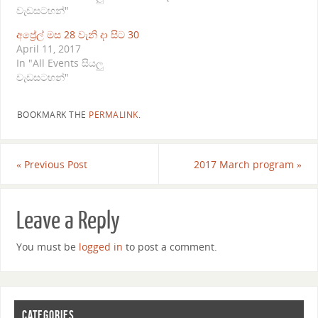
වැඩසටහන්"
අප්‍රේල් මස 28 වැනි දා සිට 30
April 11, 2017
In "All Events සියලු
වැඩසටහන්"
BOOKMARK THE
PERMALINK
.
«
Previous Post
2017 March program
»
Leave a Reply
You must be
logged in
to post a comment.
CATEGORIES