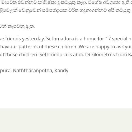
 මාවෙත එවන්නට කණිෂ්කා දූ කටයුතු කළා. විශේෂ අවශ්‍යතා ඇති 
ිළිවෙලක් වෙනුවෙන් සම්පත්දායක චරිත හඳුනාගන්නට අපි කටයුතු
ුවන් කැපවනු ඇත.
e friends yesterday. Sethmadura is a home for 17 special 
 behaviour patterns of these children. We are happy to ask yo
 of these children. Sethmedura is about 9 kilometres from K
apura, Naththaranpotha, Kandy