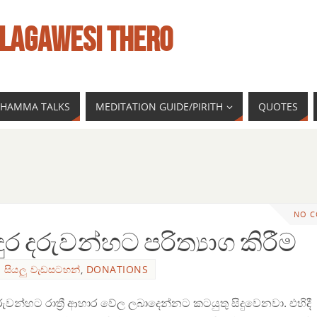
LAGAWESI THERO
 DHAMMA TALKS
MEDITATION GUIDE/PIRITH
QUOTES
NO 
ර දරුවන්හට පරිත්‍යාග කිරීම
 සියලු වැඩසටහන්
,
DONATIONS
ුවන්හට රාත්‍රී ආහාර වේල ලබාදෙන්නට කටයුතු සිදුවෙනවා. එහිදී