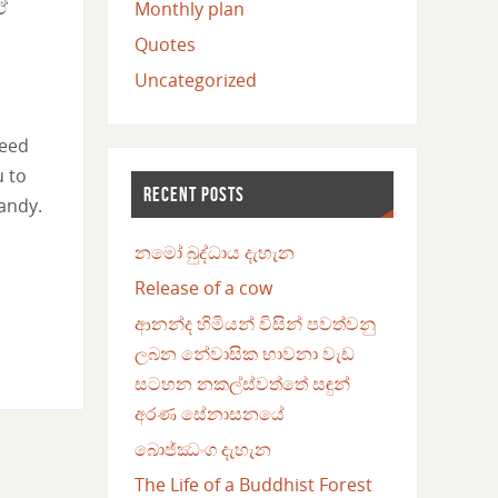
ඒ
Monthly plan
Quotes
Uncategorized
need
u to
RECENT POSTS
andy.
නමෝ බුද්ධාය දැහැන
Release of a cow
ආනන්ද හිමියන් විසින් පවත්වනු
ලබන නේවාසික භාවනා වැඩ
සටහන නකල්ස්වත්තේ සඳුන්
අරණ සේනාසනයේ
බොජ්ඣංග දැහැන
The Life of a Buddhist Forest