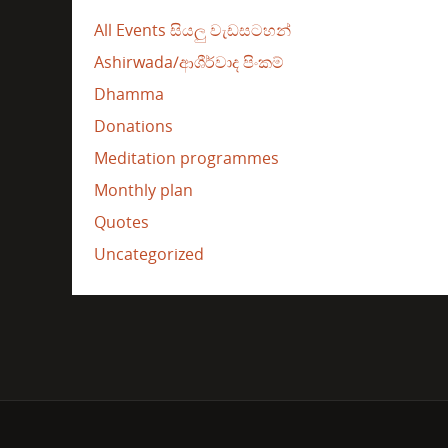
All Events සියලු වැඩසටහන්
Ashirwada/ආශීර්වාද පිංකම්
Dhamma
Donations
Meditation programmes
Monthly plan
Quotes
Uncategorized