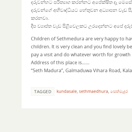
දරුවන්හට පරිත්‍යාග කරන්නට අපේක්ෂිත දෑ මෙසේ
දරුවන්ගේ අභිවෘද්ධියට හේතුවන අධ්‍යාපන වැඩ ප
කරනවා.
දීප ව්‍යාප්ත වැඩ පිළිවෙලකට උරදෙන්නට අපේ දර
Children of Sethmedura are very happy to hav
children. It is very clean and you find lovely
pay a visit and do whatever worth for growth
Address of this place is……
“Seth Madura”, Galmaduwa Vihara Road, Kal
kundasale
,
sethmaedhura
,
සෙත්මැදුර
TAGGED