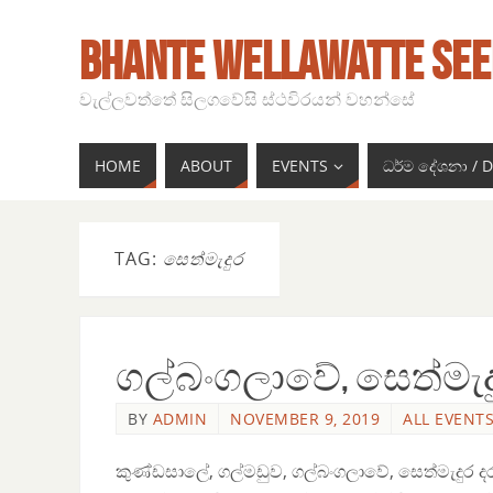
BHANTE WELLAWATTE SEE
වැල්ලවත්තේ සිලගවේසි ස්ථවිරයන් වහන්සේ
HOME
ABOUT
EVENTS
ධර්ම දේශනා /
TAG:
සෙත්මැදුර
ගල්බංගලාවේ, සෙත්මැදු
BY
ADMIN
NOVEMBER 9, 2019
ALL EVENTS
කුණ්ඩසාලේ, ගල්මඩුව, ගල්බංගලාවේ, සෙත්මැදුර දර