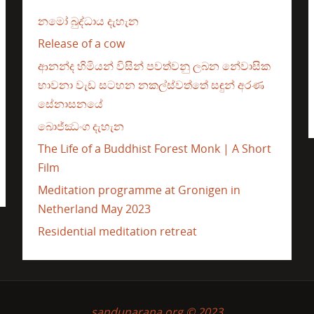
නමෝ බුද්ධාය දැහැන
Release of a cow
ආනන්ද හිමියන් විසින් පවත්වනු ලබන නේවාසික
භාවනා වැඩ සටහන නකල්ස්වත්තේ සඳුන් අරණ
සේනාසනයේ
බොජ්ඣංග දැහැන
The Life of a Buddhist Forest Monk | A Short
Film
Meditation programme at Gronigen in
Netherland May 2023
Residential meditation retreat
sandunarana.org © 2023