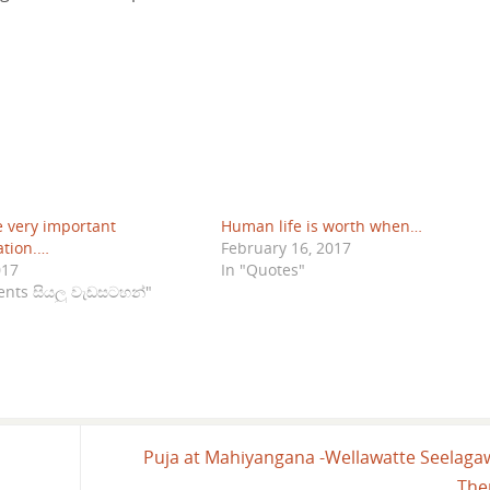
e very important
Human life is worth when…
ation.…
February 16, 2017
017
In "Quotes"
vents සියලු වැඩසටහන්"
Puja at Mahiyangana -Wellawatte Seelaga
The