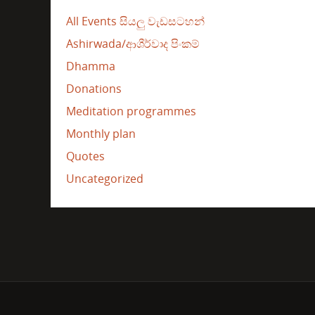
All Events සියලු වැඩසටහන්
Ashirwada/ආශීර්වාද පිංකම්
Dhamma
Donations
Meditation programmes
Monthly plan
Quotes
Uncategorized