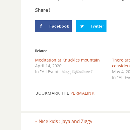
Share !
Facebook
Twitter
Related
Meditation at Knuckles mountain
There ar
April 14, 2020
consider
In "All Events සියලු වැඩසටහන්"
May 4, 2
In "All E
BOOKMARK THE
PERMALINK
.
«
Nice kids : Jaya and Ziggy