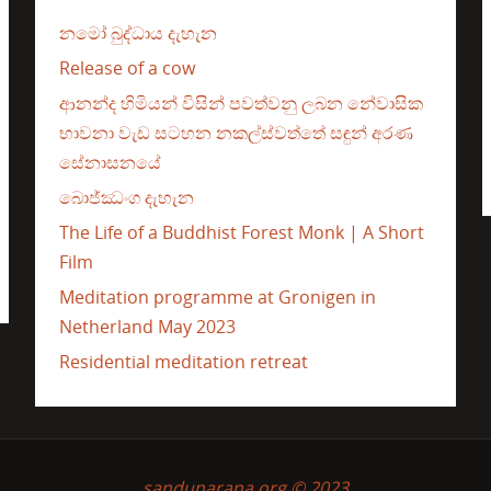
නමෝ බුද්ධාය දැහැන
Release of a cow
ආනන්ද හිමියන් විසින් පවත්වනු ලබන නේවාසික
භාවනා වැඩ සටහන නකල්ස්වත්තේ සඳුන් අරණ
සේනාසනයේ
බොජ්ඣංග දැහැන
The Life of a Buddhist Forest Monk | A Short
Film
Meditation programme at Gronigen in
Netherland May 2023
Residential meditation retreat
sandunarana.org © 2023