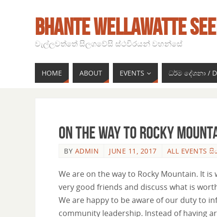
BHANTE WELLAWATTE SEE
වැල්ලවත්තේ සිලගවේසි ස්ථවිරයන් වහන්සේ
HOME
ABOUT
EVENTS
ධර්ම දේශනා /
On the way to Rocky Mount
BY
ADMIN
JUNE 11, 2017
ALL EVENTS සි
We are on the way to Rocky Mountain. It is 
very good friends and discuss what is wort
We are happy to be aware of our duty to in
community leadership. Instead of having a