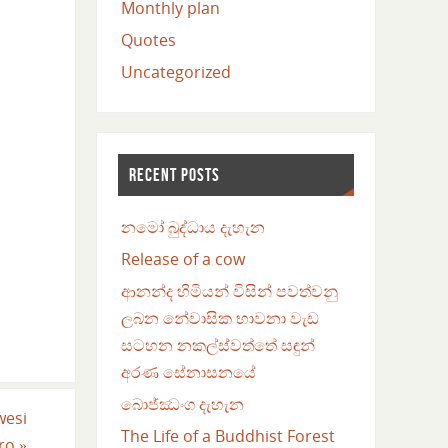
Monthly plan
Quotes
Uncategorized
RECENT POSTS
නමෝ බුද්ධාය දැහැන
Release of a cow
ආනන්ද හිමියන් විසින් පවත්වනු
ලබන නේවාසික භාවනා වැඩ
සටහන නකල්ස්වත්තේ සඳුන්
අරණ සේනාසනයේ
බොජ්ඣංග දැහැන
wesi
The Life of a Buddhist Forest
ro
»