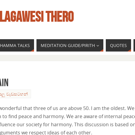
LAGAWESI THERO
 DHAMMA TALKS
MEDITATION GUIDE/PIRITH
QUOTES
ain
යලු වැඩසටහන්
wonderful that three of us are above 50. I am the oldest. We
h to find peace and harmony. We are aware of internal peac
fluence our society for harmony. This discussion is based o
rguments we respect ideas of each other.