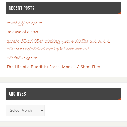
RECENT POSTS
නමෝ බුද්ධාය දැහැන
Release of a cow
ආනන්ද හිමියන් විසින් පවත්වනු ලබන නේවාසික භාවනා වැඩ
සටහන නකල්ස්වත්තේ සඳුන් අරණ සේනාසනයේ
බොජ්ඣංග දැහැන
The Life of a Buddhist Forest Monk | A Short Film
ARCHIVES