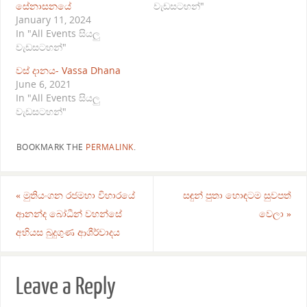
සේනාසනයේ
වැඩසටහන්"
January 11, 2024
In "All Events සියලු
වැඩසටහන්"
වස් දානය- Vassa Dhana
June 6, 2021
In "All Events සියලු
වැඩසටහන්"
BOOKMARK THE
PERMALINK
.
«
මුතියංගන රජමහා විහාරයේ
සඳුන් පුතා හොඳටම සුවපත්
ආනන්ද බෝධීන් වහන්සේ
වෙලා
»
අභියස බුදුගුණ ආශීර්වාදය
Leave a Reply