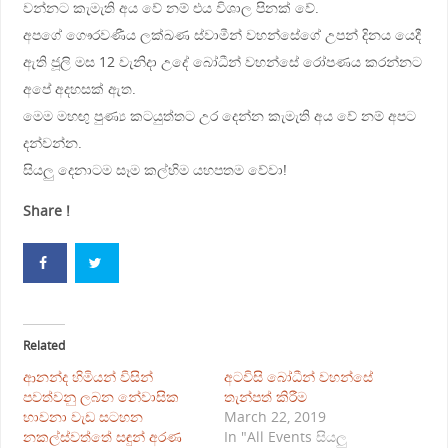
වන්නට කැමැති අය වේ නම් එය විශාල පිනක් වේ.
අපගේ ගෞරවණීය ලක්ඛණ ස්වාමීන් වහන්සේගේ උපන් දිනය යෙදී
ඇති ජූලි මස 12 වැනිදා උදේ බෝධීන් වහන්සේ රෝපණය කරන්නට
අපේ අදහසක් ඇත.
මෙම මහඟු පුණ්‍ය කටයුත්තට උර දෙන්න කැමැති අය වේ නම් අපට
දන්වන්න.
සියලු දෙනාටම සෑම කල්හිම යහපතම වේවා!
Share !
Related
ආනන්ද හිමියන් විසින්
අටවිසි බෝධීන් වහන්සේ
පවත්වනු ලබන නේවාසික
තැන්පත් කිරීම
භාවනා වැඩ සටහන
March 22, 2019
නකල්ස්වත්තේ සඳුන් අරණ
In "All Events සියලු