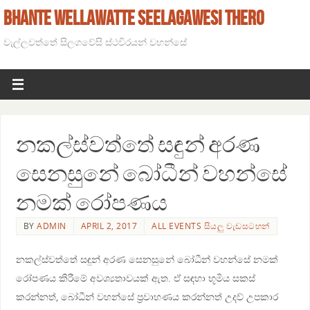
BHANTE WELLAWATTE SEELAGAWESI THERO
වැල්ලවත්තේ සිලගවේසි ස්ථවිරයන් වහන්සේ
නකල්ස්වත්තේ සඳුන් අරණ
සෙනසුනේ බෝධීන් වහන්සේ
නමක් රෝපණය
BY
ADMIN
APRIL 2, 2017
ALL EVENTS සියලු වැඩසටහන්
නකල්ස්වත්තේ සඳුන් අරණ සෙනසුනේ බෝධීන් වහන්සේ නමක්
රෝපණය කිරීමේ අවශ්‍යතාවයක් ඇත. ඒ සඳහා භූමිය සකස්
කරන්නත්, බෝධීන් වහන්සේ ප්‍රවාහණය කරන්නත් උදව් උපකාර