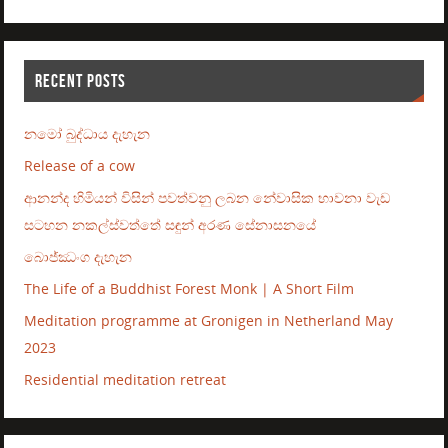
RECENT POSTS
නමෝ බුද්ධාය දැහැන
Release of a cow
ආනන්ද හිමියන් විසින් පවත්වනු ලබන නේවාසික භාවනා වැඩ
සටහන නකල්ස්වත්තේ සඳුන් අරණ සේනාසනයේ
බොජ්ඣංග දැහැන
The Life of a Buddhist Forest Monk | A Short Film
Meditation programme at Gronigen in Netherland May
2023
Residential meditation retreat