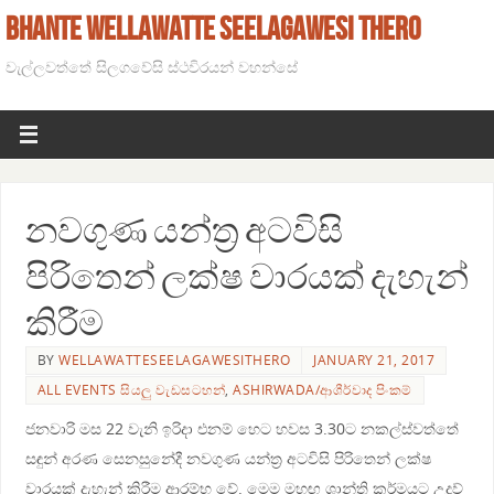
BHANTE WELLAWATTE SEELAGAWESI THERO
වැල්ලවත්තේ සිලගවේසි ස්ථවිරයන් වහන්සේ
නවගුණ යන්ත්‍ර අටවිසි
පිරිතෙන් ලක්ෂ වාරයක් දැහැන්
කිරීම
BY
WELLAWATTESEELAGAWESITHERO
JANUARY 21, 2017
ALL EVENTS සියලු වැඩසටහන්
,
ASHIRWADA/ආශීර්වාද පිංකම්
ජනවාරි මස 22 වැනි ඉරිදා එනම් හෙට හවස 3.30ට නකල්ස්වත්තේ
සඳුන් අරණ සෙනසුනේදී නවගුණ යන්ත්‍ර අටවිසි පිරිතෙන් ලක්ෂ
වාරයක් දැහැන් කිරීම ආරම්භ වේ. මෙම මහඟු ශාන්ති කර්මයට උදව්