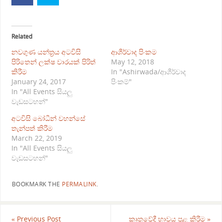
Related
නවගුණ යන්ත්‍රය අටවිසි
ආශීර්වාද පිංකම
පිරිතෙන් ලක්ෂ වාරයක් පිරිත්
May 12, 2018
කිරීම
In "Ashirwada/ආශීර්වාද
January 24, 2017
පිංකම්"
In "All Events සියලු
වැඩසටහන්"
අටවිසි බෝධීන් වහන්සේ
තැන්පත් කිරීම
March 22, 2019
In "All Events සියලු
වැඩසටහන්"
BOOKMARK THE
PERMALINK
.
«
Previous Post
කෘතවේදී භාවය පළ කිරීම
»