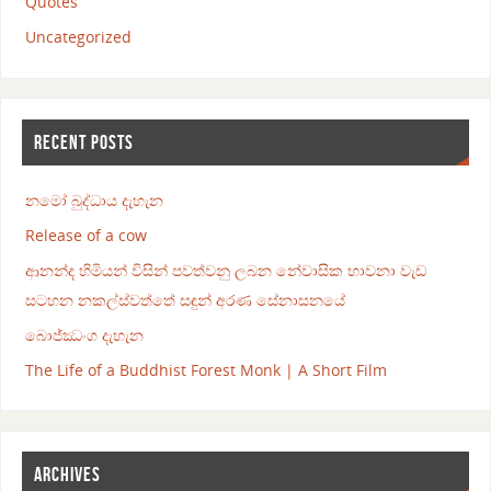
Quotes
Uncategorized
RECENT POSTS
නමෝ බුද්ධාය දැහැන
Release of a cow
ආනන්ද හිමියන් විසින් පවත්වනු ලබන නේවාසික භාවනා වැඩ
සටහන නකල්ස්වත්තේ සඳුන් අරණ සේනාසනයේ
බොජ්ඣංග දැහැන
The Life of a Buddhist Forest Monk | A Short Film
ARCHIVES