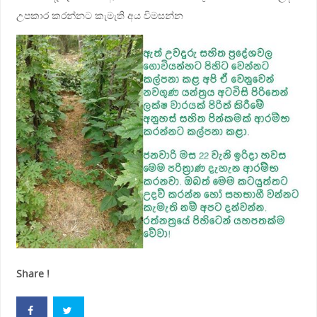
උපකාර කරන්නට කැමැති අය විමසන්න
Share !