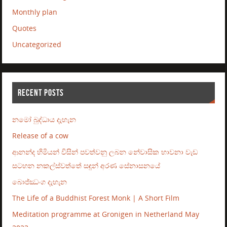
Monthly plan
Quotes
Uncategorized
RECENT POSTS
නමෝ බුද්ධාය දැහැන
Release of a cow
ආනන්ද හිමියන් විසින් පවත්වනු ලබන නේවාසික භාවනා වැඩ
සටහන නකල්ස්වත්තේ සඳුන් අරණ සේනාසනයේ
බොජ්ඣංග දැහැන
The Life of a Buddhist Forest Monk | A Short Film
Meditation programme at Gronigen in Netherland May