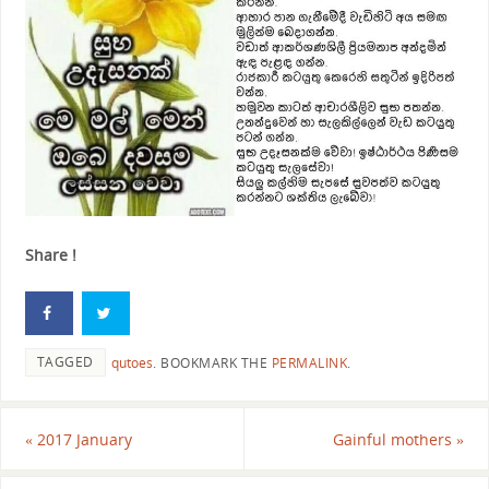
Share !
TAGGED
qutoes
.
BOOKMARK THE
PERMALINK
.
«
2017 January
Gainful mothers
»