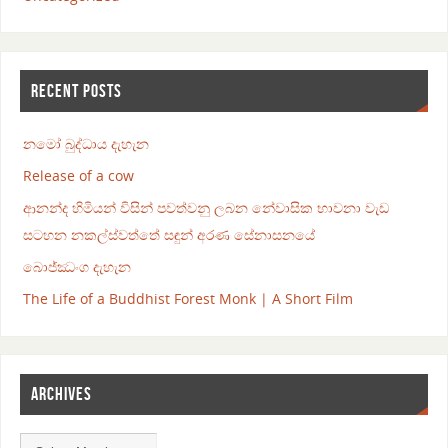
RECENT POSTS
නමෝ බුද්ධාය දැහැන
Release of a cow
ආනන්ද හිමියන් විසින් පවත්වනු ලබන නේවාසික භාවනා වැඩ
සටහන නකල්ස්වත්තේ සඳුන් අරණ සේනාසනයේ
බොජ්ඣංග දැහැන
The Life of a Buddhist Forest Monk | A Short Film
ARCHIVES