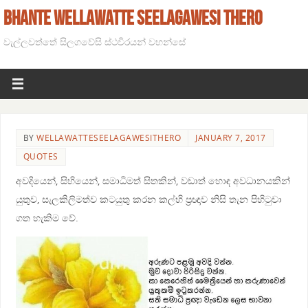
BHANTE WELLAWATTE SEELAGAWESI THERO
වැල්ලවත්තේ සිලගවේසි ස්ථවිරයන් වහන්සේ
BY
WELLAWATTESEELAGAWESITHERO
JANUARY 7, 2017
QUOTES
අවදියෙන්, සිහියෙන්, සමාධිමත් සිතකින්, වඩාත් හොඳ අවධානයකින්
යුතුව, සැලකිලිමත්ව කටයුතු කරන කල්හි ප්‍රඥාව නිසි තැන පිහිටුවා
ගත හැකිම වේ.