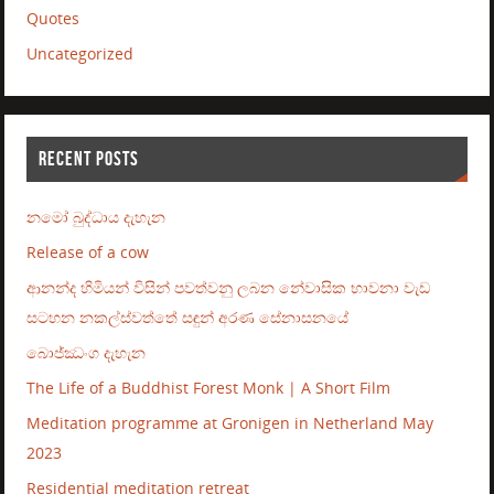
Quotes
Uncategorized
RECENT POSTS
නමෝ බුද්ධාය දැහැන
Release of a cow
ආනන්ද හිමියන් විසින් පවත්වනු ලබන නේවාසික භාවනා වැඩ
සටහන නකල්ස්වත්තේ සඳුන් අරණ සේනාසනයේ
බොජ්ඣංග දැහැන
The Life of a Buddhist Forest Monk | A Short Film
Meditation programme at Gronigen in Netherland May
2023
Residential meditation retreat