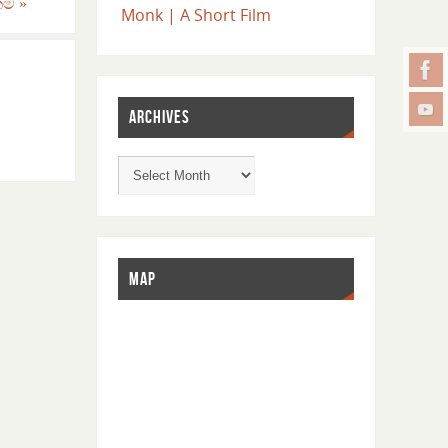
ංකම
»
Monk | A Short Film
ARCHIVES
MAP