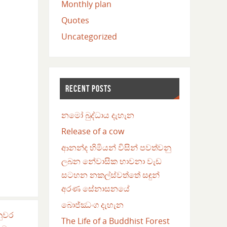
Monthly plan
Quotes
Uncategorized
RECENT POSTS
නමෝ බුද්ධාය දැහැන
Release of a cow
ආනන්ද හිමියන් විසින් පවත්වනු
ලබන නේවාසික භාවනා වැඩ
සටහන නකල්ස්වත්තේ සඳුන්
අරණ සේනාසනයේ
බොජ්ඣංග දැහැන
නුවර
The Life of a Buddhist Forest