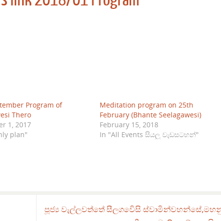
tember Program of
Meditation program on 25th
esi Thero
February (Bhante Seelagawesi)
r 1, 2017
February 15, 2018
hly plan"
In "All Events සියලු වැඩසටහන්"
පූජ්‍ය වැල්ලවත්තේ සීලග⁣⁣⁣⁣⁣වෙිසි ස්වාමින්වහන්සේ,මහ