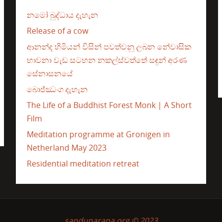
නමෝ බුද්ධාය දැහැන
Release of a cow
ආනන්ද හිමියන් විසින් පවත්වනු ලබන නේවාසික
භාවනා වැඩ සටහන නකල්ස්වත්තේ සඳුන් අරණ
සේනාසනයේ
බොජ්ඣංග දැහැන
The Life of a Buddhist Forest Monk | A Short
Film
Meditation programme at Gronigen in
Netherland May 2023
Residential meditation retreat
sandunarana.org © 2023