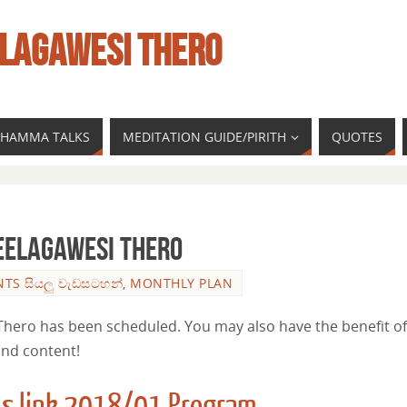
LAGAWESI THERO
 DHAMMA TALKS
MEDITATION GUIDE/PIRITH
QUOTES
eelagawesi Thero
NTS සියලු වැඩසටහන්
,
MONTHLY PLAN
ero has been scheduled. You may also have the benefit of 
and content!
is link 2018/01 Program