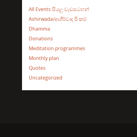
All Events සියලු වැඩසටහන්
Ashirwada/ආශීර්වාද පිංකම්
Dhamma
Donations
Meditation programmes
Monthly plan
Quotes
Uncategorized