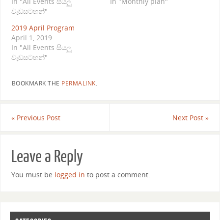
In "All Events සියලු
In "Monthly plan"
වැඩසටහන්"
2019 April Program
April 1, 2019
In "All Events සියලු
වැඩසටහන්"
BOOKMARK THE
PERMALINK
.
«
Previous Post
Next Post
»
Leave a Reply
You must be
logged in
to post a comment.