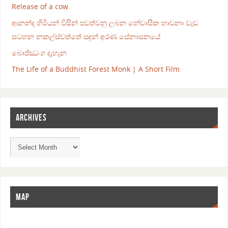
Release of a cow
ආනන්ද හිමියන් විසින් පවත්වනු ලබන නේවාසික භාවනා වැඩ
සටහන නකල්ස්වත්තේ සඳුන් අරණ සේනාසනයේ
බොජ්ඣංග දැහැන
The Life of a Buddhist Forest Monk | A Short Film
ARCHIVES
MAP