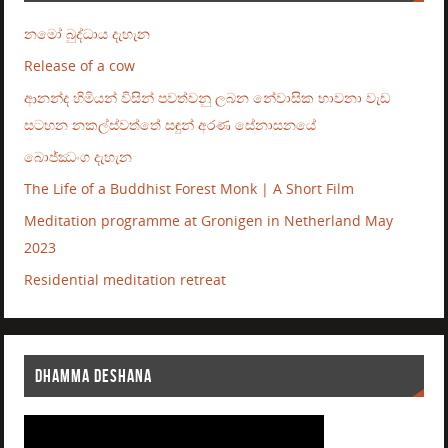
නමෝ බුද්ධාය දැහැන
Release of a cow
ආනන්ද හිමියන් විසින් පවත්වනු ලබන නේවාසික භාවනා වැඩ
සටහන නකල්ස්වත්තේ සඳුන් අරණ සේනාසනයේ
බොජ්ඣංග දැහැන
The Life of a Buddhist Forest Monk | A Short Film
Meditation programme at Gronigen in Netherland May
2023
Residential meditation retreat
DHAMMA DESHANA