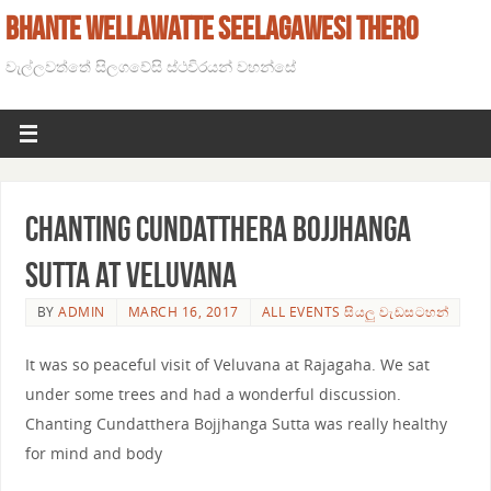
BHANTE WELLAWATTE SEELAGAWESI THERO
වැල්ලවත්තේ සිලගවේසි ස්ථවිරයන් වහන්සේ
Chanting Cundatthera Bojjhanga
Sutta at Veluvana
BY
ADMIN
MARCH 16, 2017
ALL EVENTS සියලු වැඩසටහන්
It was so peaceful visit of Veluvana at Rajagaha. We sat
under some trees and had a wonderful discussion.
Chanting Cundatthera Bojjhanga Sutta was really healthy
for mind and body