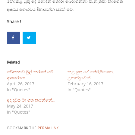
නොකළ යුතු දේ හොඳින් තෝරා බේරාගන්නා තැනැත්තා කාගේත්
ආදරය ගෞරවය දිනාගන්න සමත් වේ.
Share !
Related
චේතනාව මුල් කරගත් යම්
කළ යුතු දේ තේරුම්ගෙන,
ආකාරයක…
උනන්දුවෙන්…
April 26, 2017
February 16, 2017
In "Quotes"
In "Quotes"
අද දවස මා ගත කරන්නේ…
May 24, 2017
In "Quotes"
BOOKMARK THE
PERMALINK
.