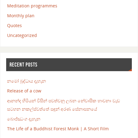
Meditation programmes
Monthly plan
Quotes
Uncategorized
RECENT POSTS
නමෝ බුද්ධාය දැහැන
Release of a cow
ආනන්ද හිමියන් විසින් පවත්වනු ලබන නේවාසික භාවනා වැඩ
සටහන නකල්ස්වත්තේ සඳුන් අරණ සේනාසනයේ
බොජ්ඣංග දැහැන
The Life of a Buddhist Forest Monk | A Short Film