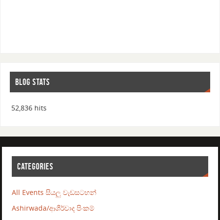
BLOG STATS
52,836 hits
CATEGORIES
All Events සියලු වැඩසටහන්
Ashirwada/ආශීර්වාද පිංකම්