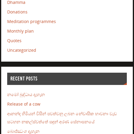
Dhamma
Donations
Meditation programmes
Monthly plan
Quotes
Uncategorized
RECENT POSTS
නමෝ බුද්ධාය දැහැන
Release of a cow
ආනන්ද හිමියන් විසින් පවත්වනු ලබන නේවාසික භාවනා වැඩ
සටහන නකල්ස්වත්තේ සඳුන් අරණ සේනාසනයේ
බොජ්ඣංග දැහැන