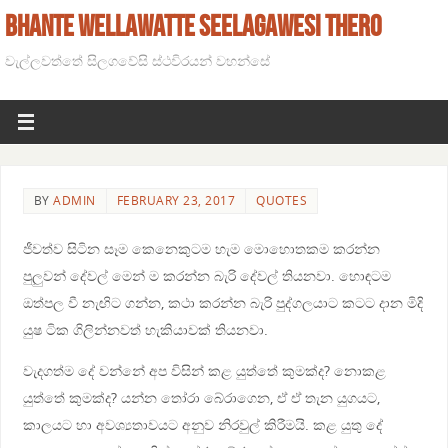
BHANTE WELLAWATTE SEELAGAWESI THERO
වැල්ලවත්තේ සිලගවේසි ස්ථවිරයන් වහන්සේ
BY
ADMIN
FEBRUARY 23, 2017
QUOTES
ජීවත්ව සිටින සෑම කෙනෙකුටම හැම මොහොතකම කරන්න
පුලුවන් දේවල් මෙන් ම කරන්න බැරි දේවල් තියනවා. හොඳටම
ඔත්පල වී නැඟිට ගන්න, කථා කරන්න බැරි පුද්ගලයාට කටට දාන මිදි
යුෂ ටික ගිලින්නවත් හැකියාවක් තියනවා.
වැදගත්ම දේ වන්නේ අප විසින් කළ යුත්තේ කුමක්ද? නොකළ
යුත්තේ කුමක්ද? යන්න තෝරා බේරාගෙන, ඒ ඒ තැන යුගයට,
කාලයට හා අවශ්‍යතාවයට අනුව නිරවුල් කිරීමයි. කළ යුතු දේ