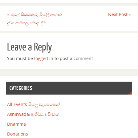
«
පවුල් සියයකට, වියළි ආහාර
Next Post
»
ද්‍රව්‍ය පාර්සල බෙදා දීම
Leave a Reply
You must be
logged in
to post a comment.
CATEGORIES
All Events සියලු වැඩසටහන්
Ashirwada/ආශීර්වාද පිංකම්
Dhamma
Donations