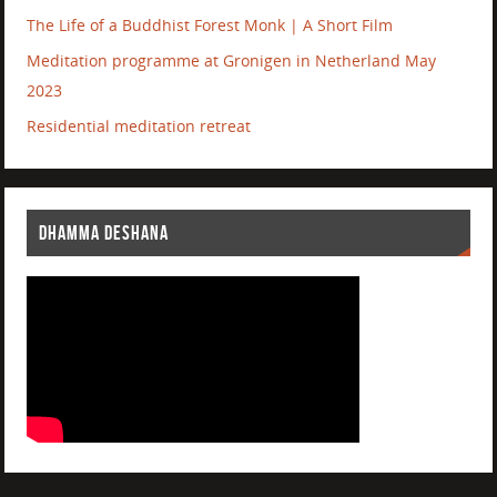
The Life of a Buddhist Forest Monk | A Short Film
Meditation programme at Gronigen in Netherland May
2023
Residential meditation retreat
DHAMMA DESHANA