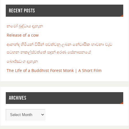
RECENT POSTS
නමෝ බුද්ධාය දැහැන
Release of a cow
ආනන්ද හිමියන් විසින් පවත්වනු ලබන නේවාසික භාවනා වැඩ
සටහන නකල්ස්වත්තේ සඳුන් අරණ සේනාසනයේ
බොජ්ඣංග දැහැන
The Life of a Buddhist Forest Monk | A Short Film
ARCHIVES