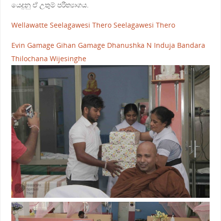
යෙදුනු ඒ උතුම් පරිත්‍යාගය.
Wellawatte Seelagawesi Thero
Seelagawesi Thero
Evin Gamage
Gihan Gamage
Dhanushka N Induja Bandara
Thilochana Wijesinghe