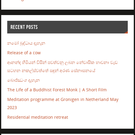
RECENT POSTS
නමෝ බුද්ධාය දැහැන
Release of a cow
ආනන්ද හිමියන් විසින් පවත්වනු ලබන නේවාසික භාවනා වැඩ
සටහන නකල්ස්වත්තේ සඳුන් අරණ සේනාසනයේ
බොජ්ඣංග දැහැන
The Life of a Buddhist Forest Monk | A Short Film
Meditation programme at Gronigen in Netherland May
2023
Residential meditation retreat