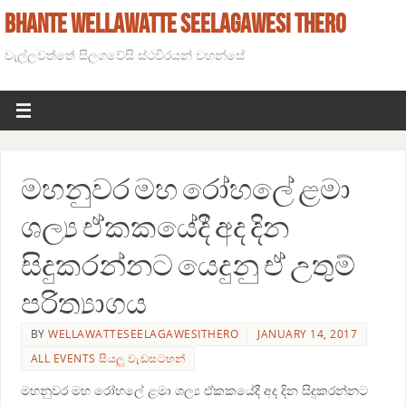
BHANTE WELLAWATTE SEELAGAWESI THERO
වැල්ලවත්තේ සිලගවේසි ස්ථවිරයන් වහන්සේ
මහනුවර මහ රෝහලේ ළමා
ශල්‍ය ඒකකයේදී අද දින
සිදුකරන්නට යෙදුනු ඒ උතුම්
පරිත්‍යාගය
BY
WELLAWATTESEELAGAWESITHERO
JANUARY 14, 2017
ALL EVENTS සියලු වැඩසටහන්
මහනුවර මහ රෝහලේ ළමා ශල්‍ය ඒකකයේදී අද දින සිදුකරන්නට